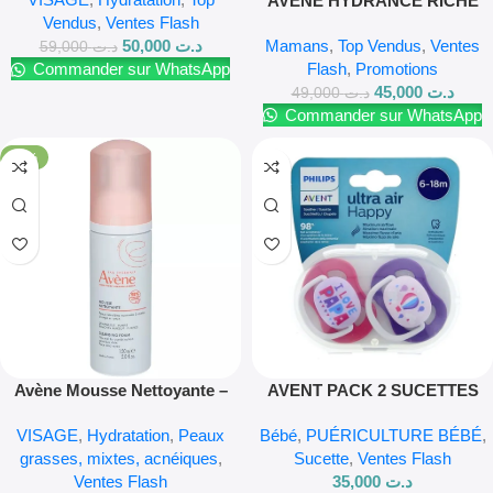
AVENE HYDRANCE RICHE
Vendus
,
Ventes Flash
Crème Hydratante 40ml –
Mamans
,
Top Vendus
,
Ventes
50,000
د.ت
Hydratation intense et
59,000
د.ت
Flash
,
Promotions
Commander sur WhatsApp
apaisante
45,000
د.ت
49,000
د.ت
Commander sur WhatsApp
-17%
Avène Mousse Nettoyante –
AVENT PACK 2 SUCETTES
Nettoyage Doux pour Peaux
ULTRA AIR HAPPY 6-18 MOIS
VISAGE
,
Hydratation
,
Peaux
Bébé
,
PUÉRICULTURE BÉBÉ
,
Sensibles
FILLE
grasses, mixtes, acnéiques
,
Sucette
,
Ventes Flash
Ventes Flash
35,000
د.ت