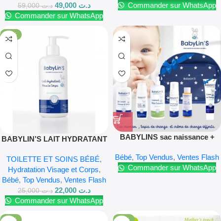
49,000
د.ت
Commander sur WhatsApp
59,000
د.ت
Commander sur WhatsApp
-12%
BABYLINS sac naissance +
BABYLIN’S LAIT HYDRATANT
Crème de change 75G
250ML
Bébé
,
Top Vendus
,
Ventes Flash
OFFERTE
TOILETTE ET SOINS BÉBÉ
,
Commander sur WhatsApp
Hydratation Visage et Corps
,
Bébé
,
Top Vendus
,
Ventes Flash
22,000
د.ت
25,000
د.ت
Commander sur WhatsApp
-23%
-22%