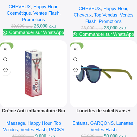
CHEVEUX TONIQUE FEMME
Chute Femme
CHEVEUX
,
Happy Hour
,
125ML
CHEVEUX
,
Happy Hour
,
Cosmétique
,
Ventes Flash
,
Cheveux
,
Top Vendus
,
Ventes
Promotions
Flash
,
Promotions
25,000
د.ت
30,000
د.ت
23,000
د.ت
28,000
د.ت
Commander sur WhatsApp
Commander sur WhatsApp
-44%
-23%
Crème Anti-inflammatoire Bio
Lunettes de soleil 5 ans +
Actif + 1 Offerte
garçon
Massage
,
Happy Hour
,
Top
Enfants
,
GARÇONS
,
Lunettes
,
Vendus
,
Ventes Flash
,
PACKS
Ventes Flash
9,000
د.ت
50,000
د.ت
16,000
د.ت
65,000
د.ت