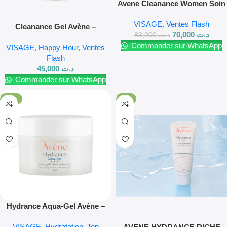
Avene Cleanance Women Soin
Nuit Lissant – 30ml
VISAGE
,
Ventes Flash
Cleanance Gel Avène –
70,000
د.ت
83,000
د.ت
Nettoyant purifiant 200 ml
Commander sur WhatsApp
VISAGE
,
Happy Hour
,
Ventes
Flash
45,000
د.ت
Commander sur WhatsApp
-15%
-8%
Hydrance Aqua-Gel Avène –
Soin hydratant 50 ml
VISAGE
,
Hydratation
,
Top