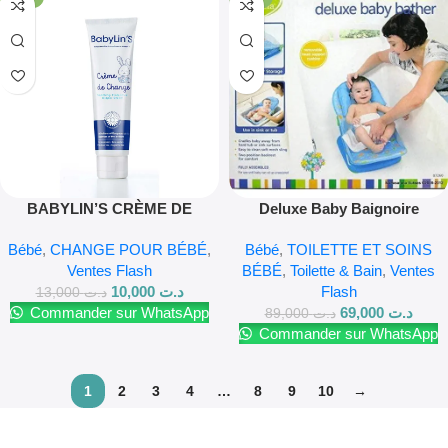
BABYLIN’S CRÈME DE
Deluxe Baby Baignoire
CHANGE
Bébé
,
CHANGE POUR BÉBÉ
,
Bébé
,
TOILETTE ET SOINS
Ventes Flash
BÉBÉ
,
Toilette & Bain
,
Ventes
10,000
د.ت
Flash
13,000
د.ت
Commander sur WhatsApp
69,000
د.ت
89,000
د.ت
Commander sur WhatsApp
1
2
3
4
…
8
9
10
→