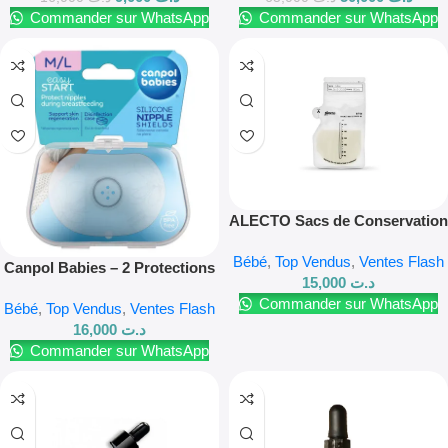
Commander sur WhatsApp
Commander sur WhatsApp
ALECTO Sacs de Conservation
Lait Maternel – 220 Ml 10 pcs
Bébé
,
Top Vendus
,
Ventes Flash
Canpol Babies – 2 Protections
15,000
د.ت
de Mamelon
Commander sur WhatsApp
Bébé
,
Top Vendus
,
Ventes Flash
16,000
د.ت
Commander sur WhatsApp