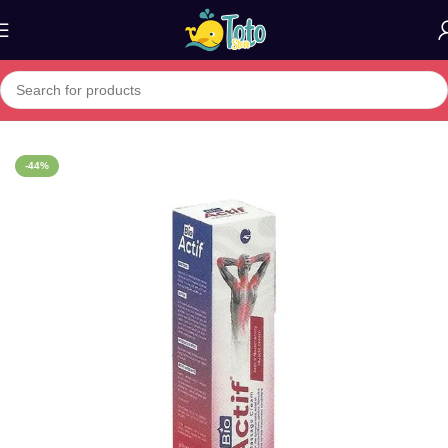
Home
»
Boutique
»
Crème Anti-inflammatoire Bio Actif + 1 Offerte
-44%