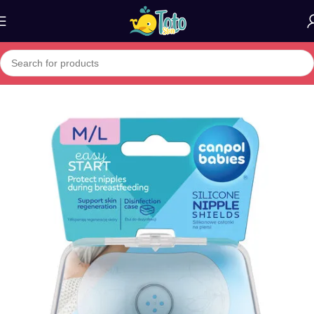
Home
»
Boutique
»
Canpol Babies – 2 Protections de Mamelon