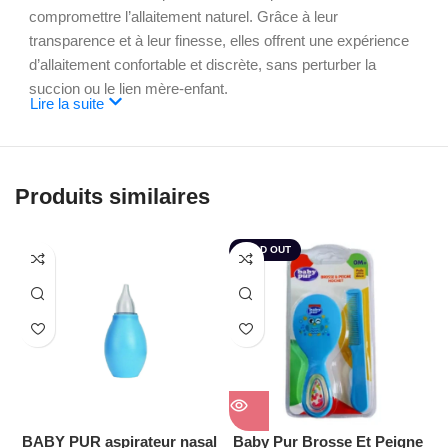
compromettre l’allaitement naturel. Grâce à leur
transparence et à leur finesse, elles offrent une expérience
d’allaitement confortable et discrète, sans perturber la
succion ou le lien mère-enfant.
Lire la suite
Utilisateurs concernés :
Ces protections sont idéales pour :
Produits similaires
Les mamans ayant des mamelons douloureux, crevassés
ou sensibles.
SOLD OUT
Les mamans avec des mamelons plats ou ombiliqués.
Celles qui souhaitent continuer à allaiter malgré une gêne
ou une douleur.
Il contient :
BABY PUR aspirateur nasal
Baby Pur Brosse Et Peigne