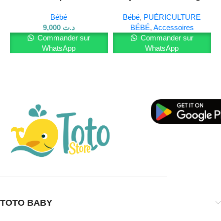
2 protections de mamelon en silicone souple
,
0m+ Ref79001
réutilisables.
Bébé
Bébé
,
PUÉRICULTURE
9,000
د.ت
BÉBÉ
,
Accessoires
Une
boîte de rangement hygiénique
, parfaite pour les
Commander sur
Commander sur
déplacements.
WhatsApp
WhatsApp
Avantages du produit :
Protection efficace
contre les frottements et douleurs.
Favorise l’allaitement
même en cas de difficultés.
Facile à nettoyer
et à transporter.
Sans BPA
, pour une sécurité maximale.
Conseils d’utilisation :
Stérilisez les protections avant la première utilisation.
TOTO BABY
Positionnez la protection sur le mamelon propre et sec.