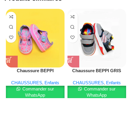
problèmes et l’apprentissage par le jeu. De plus, il favorise
le partage lors des jeux en groupe.
Idée cadeau pratique et ludique
Que ce soit pour un anniversaire ou toute autre occasion, le
Jouet
est un excellent cadeau. Il combine amusement et
apprentissage, idéal pour les enfants curieux et actifs.
Conseils d’utilisation
Chaussure BEPPI
Chaussure BEPPI GRIS
REF 2191510
Encouragez les enfants à utiliser les outils sous
CHAUSSURES
,
Enfants
CHAUSSURES
,
Enfants
surveillance. Nettoyez les accessoires régulièrement pour
Commander sur
Commander sur
garantir leur durabilité. Rangez le coffret après chaque
WhatsApp
WhatsApp
utilisation pour éviter la perte des pièces.
Pour en savoir plus sur nos produits, visitez notre
site Web
et rejoignez-nous sur
Facebook
.