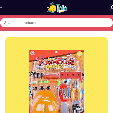
Home
»
Boutique
»
TOOL SET REF MA1996102