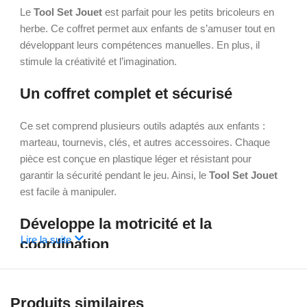
Le
Tool Set Jouet
est parfait pour les petits bricoleurs en
herbe. Ce coffret permet aux enfants de s’amuser tout en
développant leurs compétences manuelles. En plus, il
stimule la créativité et l’imagination.
Un coffret complet et sécurisé
Ce set comprend plusieurs outils adaptés aux enfants :
marteau, tournevis, clés, et autres accessoires. Chaque
pièce est conçue en plastique léger et résistant pour
garantir la sécurité pendant le jeu. Ainsi, le
Tool Set Jouet
est facile à manipuler.
Développe la motricité et la
Lire la suite
coordination
Jouer avec ce coffret améliore la coordination œil-main et la
précision des gestes. Il encourage aussi la résolution de
Produits similaires