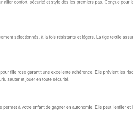
our allier confort, sécurité et style dès les premiers pas. Conçue pou
ent sélectionnés, à la fois résistants et légers. La tige textile ass
our fille rose garantit une excellente adhérence. Elle prévient les ri
urir, sauter et jouer en toute sécurité.
rmet à votre enfant de gagner en autonomie. Elle peut l’enfiler et la re