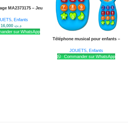
lage MA2373175 – Jeu
our enfants bricoleurs
UETS
,
Enfants
16,000
د.ت
nder sur WhatsApp
Lire La Suite
Téléphone musical pour enfants –
Jouet interactif et éducatif
JOUETS
,
Enfants
Commander sur WhatsApp