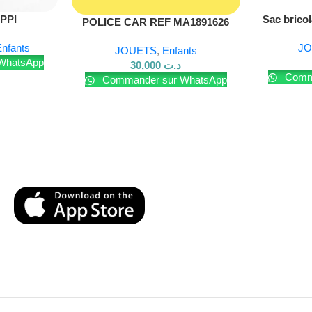
Lire La Suite
PPI
Sac brico
POLICE CAR REF MA1891626
d’outils p
nfants
JO
JOUETS
,
Enfants
WhatsApp
30,000
د.ت
Comma
Commander sur WhatsApp