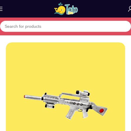
Home
»
Boutique
»
JOUET B2467328