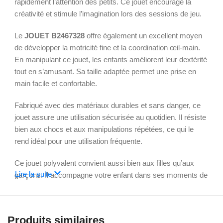
rapidement l’attention des petits. Ce jouet encourage la
créativité et stimule l’imagination lors des sessions de jeu.
Le
JOUET B2467328
offre également un excellent moyen
de développer la motricité fine et la coordination œil-main.
En manipulant ce jouet, les enfants améliorent leur dextérité
tout en s’amusant. Sa taille adaptée permet une prise en
main facile et confortable.
Fabriqué avec des matériaux durables et sans danger, ce
jouet assure une utilisation sécurisée au quotidien. Il résiste
bien aux chocs et aux manipulations répétées, ce qui le
rend idéal pour une utilisation fréquente.
Ce jouet polyvalent convient aussi bien aux filles qu’aux
Lire la suite
garçons. Il accompagne votre enfant dans ses moments de
découverte, que ce soit à la maison, chez des amis ou en
voyage. Sa légèreté facilite son transport partout où il va.
Produits similaires
Le
JOUET B2467328
est plus qu’un simple objet de