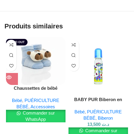
Produits similaires
SOLD OUT
Chaussettes de bébé
BABY PUR Biberon en
Bébé
,
PUÉRICULTURE
verre 240 ml
BÉBÉ
,
Accessoires
Bébé
,
PUÉRICULTURE
Commander sur
BÉBÉ
,
Biberon
WhatsApp
13,500
د.ت
Commander sur