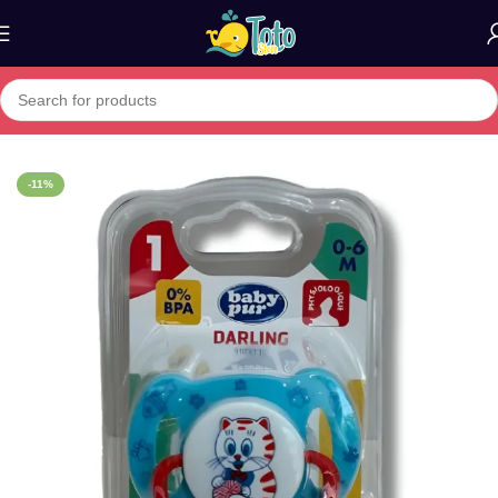
Home
»
Boutique
»
BABY OUR SUCETTE MAJESTY 1ERE AGE 7
-11%