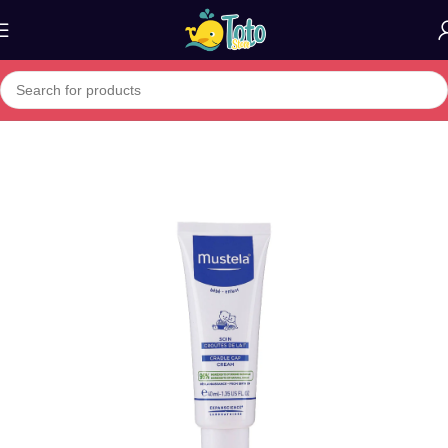
Home
»
Boutique
»
mustela soin croutes de lait 40ml