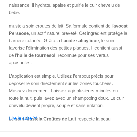
naissance. Il hydrate, apaise et purifie le cuir chevelu de
bébé.
mustela soin croutes de lait Sa formule contient de l’
avocat
Perseose
, un actif naturel breveté. Cet ingrédient protège la
barrière cutanée. Grâce à
l’acide salicylique
, le soin
favorise l’élimination des petites plaques. Il contient aussi
de l’
huile de tournesol
, reconnue pour ses vertus
apaisantes.
L’application est simple. Utilisez l’embout précis pour
déposer le soin directement sur les zones touchées.
Massez doucement. Laissez agir plusieurs minutes ou
toute la nuit, puis lavez avec un shampooing doux. Le cuir
chevelu devient propre, souple et sans irritation.
Lire la suite
Le
soin Mustela Croûtes de Lait
respecte la peau
sensible. Il est
hypoallergénique
,
sans parfum
,
sans
parabènes
et
sans phtalates
. Des tests dermatologiques