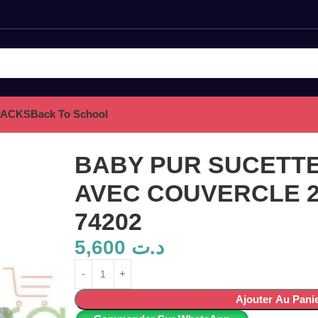
PACKS
Back To School
CLE 2 EME 74202
BABY PUR SUCETT
AVEC COUVERCLE 
74202
5,600
د.ت
Ajouter Au Pani