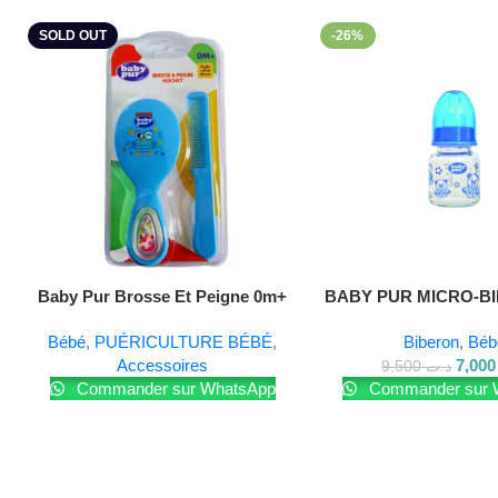
SOLD OUT
-26%
Lire La Suite
Baby Pur Brosse Et Peigne 0m+
BABY PUR MICRO-B
Ref79001
VERRE 60M
Bébé
,
PUÉRICULTURE BÉBÉ
,
Biberon
,
Béb
Accessoires
7,
9,500
د.ت
Commander sur WhatsApp
Commander sur 