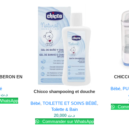
IBERON EN
CHICC
L
E
é
Bébé
,
PU
Chicco shampooing et douche
000
د.ت
natural sensation 200 ml
WhatsApp
Bébé
,
TOILETTE ET SOINS BÉBÉ
,
Comma
Toilette & Bain
20,000
د.ت
Commander sur WhatsApp