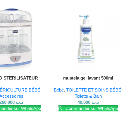
O STERILISATEUR
mustela gel lavant 500ml
LECTRIQUE
ÉRICULTURE BÉBÉ
,
Bébé
,
TOILETTE ET SOINS BÉBÉ
,
Accessoires
Toilette & Bain
260,000
د.ت
40,000
د.ت
nder sur WhatsApp
Commander sur WhatsApp