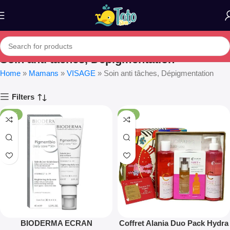
Soin anti tâches, Dépigmentation
Home
»
Mamans
»
VISAGE
»
Soin anti tâches, Dépigmentation
Filters
-21%
-11%
BIODERMA ECRAN
Coffret Alania Duo Pack Hydra