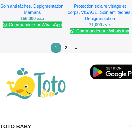
30ML
Soin anti tâches, Dépigmentation
,
Protection solaire visage et
Mamans
corps
,
VISAGE
,
Soin anti tâches,
156,000
د.ت
Dépigmentation
Commander sur WhatsApp
71,000
د.ت
Commander sur WhatsApp
1
2
→
TOTO BABY