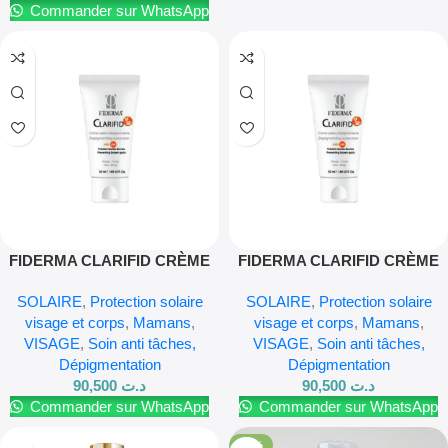
Commander sur WhatsApp
FIDERMA CLARIFID CRÈME
FIDERMA CLARIFID CRÈME
SOLAIRE DÉPIGMENTANTE
SOLAIRE DÉPIGMENTANTE
SOLAIRE
,
Protection solaire
SOLAIRE
,
Protection solaire
SPF 50+ – 50 ml
SPF 50+ – 50 ml
visage et corps
,
Mamans
,
visage et corps
,
Mamans
,
VISAGE
,
Soin anti tâches,
VISAGE
,
Soin anti tâches,
Dépigmentation
Dépigmentation
90,500
د.ت
90,500
د.ت
Commander sur WhatsApp
Commander sur WhatsApp
-36%