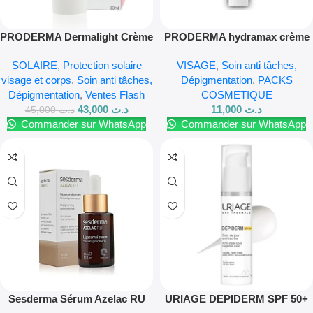
PRODERMA Dermalight Crème
PRODERMA hydramax crème
Solaire SPF 50+ Antitaches
hydratante 100ml
SOLAIRE
,
Protection solaire
VISAGE
,
Soin anti tâches,
50ml
visage et corps
,
Soin anti tâches,
Dépigmentation
,
PACKS
Dépigmentation
,
Ventes Flash
COSMETIQUE
43,000
د.ت
11,000
د.ت
45,000
د.ت
Commander sur WhatsApp
Commander sur WhatsApp
Sesderma Sérum Azelac RU
URIAGE DEPIDERM SPF 50+