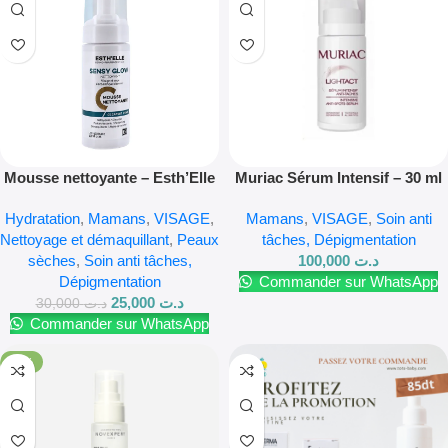
Mousse nettoyante – Esth’Elle
Muriac Sérum Intensif – 30 ml
Sensy Glow
Hydratation
,
Mamans
,
VISAGE
,
Mamans
,
VISAGE
,
Soin anti
Nettoyage et démaquillant
,
Peaux
tâches, Dépigmentation
sèches
,
Soin anti tâches,
100,000
د.ت
Dépigmentation
Commander sur WhatsApp
25,000
د.ت
30,000
د.ت
Commander sur WhatsApp
-11%