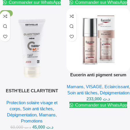
Commander sur WhatsApp
Commander sur WhatsApp
-25%
Eucerin anti pigment serum
duo 30 ml
Mamans
,
VISAGE
,
Eclaircissant
,
ESTH’ELLE CLARYTEINT
Soin anti tâches, Dépigmentation
SPF40+ ROSE 50GR
233,000
د.ت
Protection solaire visage et
Commander sur WhatsApp
corps
,
Soin anti tâches,
Dépigmentation
,
Mamans
,
Promotions
45,000
د.ت
60,000
د.ت