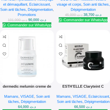
et démaquillant
,
Eclaircissant
,
visage et corps
,
Soin anti tâches,
Soin anti tâches, Dépigmentation
,
Dépigmentation
Promotions
38,700
د.ت
45,000
د.ت
90,000
د.ت
Commander sur WhatsApp
101,000
د.ت
Commander sur WhatsApp
dermedic melumin creme de
ESTH’ELLE Claryteint C
nuit anti tache 55g
Masque Dépigmentant – 50g
Mamans
,
VISAGE
,
Soin anti
Mamans
,
VISAGE
,
Eclaircissant
,
tâches, Dépigmentation
Soin anti tâches, Dépigmentation
64,000
د.ت
66,500
د.ت