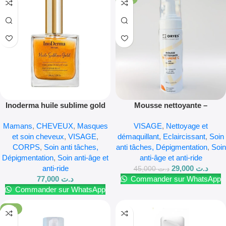
Inoderma huile sublime gold
Mousse nettoyante –
100ml
Eclaircissante – Riche en
Mamans
,
CHEVEUX
,
Masques
VISAGE
,
Nettoyage et
vitamine C 200ml
et soin cheveux
,
VISAGE
,
démaquillant
,
Eclaircissant
,
Soin
CORPS
,
Soin anti tâches,
anti tâches, Dépigmentation
,
Soin
Dépigmentation
,
Soin anti-âge et
anti-âge et anti-ride
anti-ride
29,000
د.ت
45,000
د.ت
77,000
د.ت
Commander sur WhatsApp
Commander sur WhatsApp
-17%