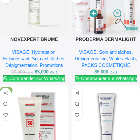
NOVEXPERT BRUME
PRODERMA DERMALIGHT
PERFECTION ECLAT 60ML
PACK ANTI TACHE
VISAGE
,
Hydratation
,
VISAGE
,
Soin anti tâches,
Eclaircissant
,
Soin anti tâches,
Dépigmentation
,
Ventes Flash
,
Dépigmentation
,
Promotions
PACKS COSMETIQUE
85,000
د.ت
85,000
د.ت
95,000
د.ت
Commander sur WhatsApp
Commander sur WhatsApp
-4%