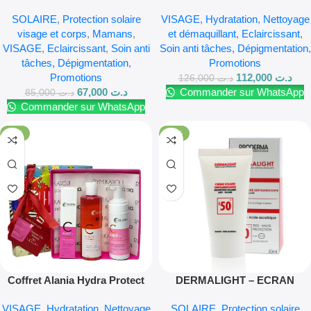
PIGMENTBIO – Daily Care
SOLAIRE
,
Protection solaire
VISAGE
,
Hydratation
,
Nettoyage
Soin de Jour Eclaircissant
visage et corps
,
Mamans
,
et démaquillant
,
Eclaircissant
,
SPF50+
VISAGE
,
Eclaircissant
,
Soin anti
Soin anti tâches, Dépigmentation
,
tâches, Dépigmentation
,
Promotions
Promotions
112,000
د.ت
126,000
د.ت
67,000
د.ت
Commander sur WhatsApp
85,000
د.ت
Commander sur WhatsApp
-11%
-14%
Coffret Alania Hydra Protect
DERMALIGHT – ECRAN
SOLAIRE INVISIBLE SPF 50+
VISAGE
,
Hydratation
,
Nettoyage
SOLAIRE
,
Protection solaire
Anti Tâche