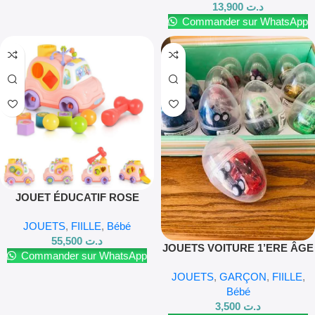
13,900
د.ت
Commander sur WhatsApp
JOUET ÉDUCATIF ROSE
« MACHINE SORTER » DANS
JOUETS
,
FIILLE
,
Bébé
UNE BOÎTE
55,500
د.ت
JOUETS VOITURE 1’ERE ÂGE
Commander sur WhatsApp
JOUETS
,
GARÇON
,
FIILLE
,
Bébé
3,500
د.ت