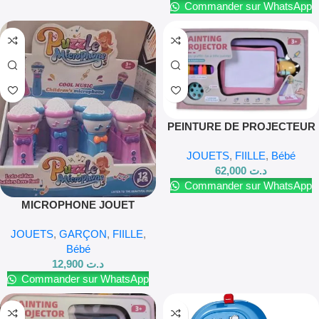
Commander sur WhatsApp
PEINTURE DE PROJECTEUR
DE DIAPOSITIVES
JOUETS
,
FIILLE
,
Bébé
LUMINEUSES POUR FILLES
62,000
د.ت
Commander sur WhatsApp
MICROPHONE JOUET
CHANTANT POUR ENFANTS
JOUETS
,
GARÇON
,
FIILLE
,
À PARTIR DE 3 ANS
Bébé
12,900
د.ت
Commander sur WhatsApp