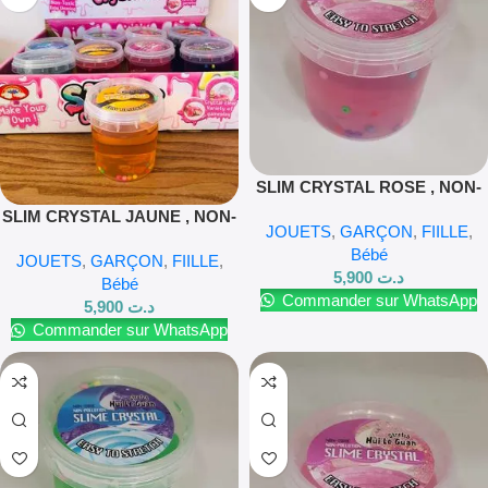
SLIM CRYSTAL ROSE , NON-
TOXIC NON-POLLUTION
SLIM CRYSTAL JAUNE , NON-
JOUETS
,
GARÇON
,
FIILLE
,
TOXIC NON-POLLUTION
Bébé
JOUETS
,
GARÇON
,
FIILLE
,
5,900
د.ت
Bébé
Commander sur WhatsApp
5,900
د.ت
Commander sur WhatsApp