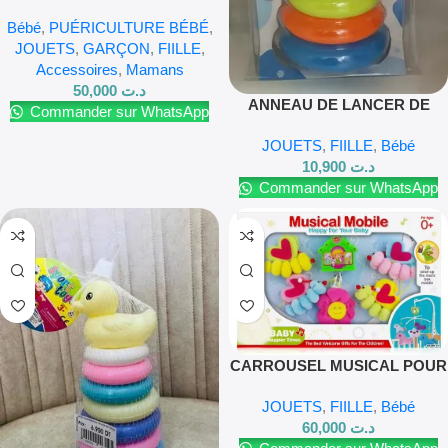
Canpol Babies (6m+) – Lot de 6
Bébé
,
PUÉRICULTURE BÉBÉ
,
(79/402)
JOUETS
,
GARÇON
,
FIILLE
,
Accessoires
,
Mamans
50,000
د.ت
ANNEAU DE LANCER DE
Commander sur WhatsApp
CANARD A 5 COUCHES , DES
JOUETS
,
FIILLE
,
Bébé
JOUETS POUR EXERCER LES
10,900
د.ت
CAPACITÉS MUSCULAIRES
Commander sur WhatsApp
ET CÉRÉBRALES
CARROUSEL MUSICAL POUR
LE BERCEAU DES FILLES
JOUETS
,
FIILLE
,
Bébé
60,000
د.ت