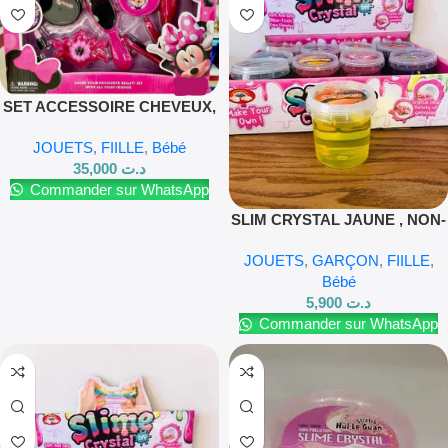
SET ACCESSOIRE CHEVEUX,
MINNIE POUR FILLES
JOUETS
,
FIILLE
,
Bébé
35,000
د.ت
Commander sur WhatsApp
SLIM CRYSTAL JAUNE , NON-
TOXIC NON-POLLUTION
JOUETS
,
GARÇON
,
FIILLE
,
Bébé
5,900
د.ت
Commander sur WhatsApp