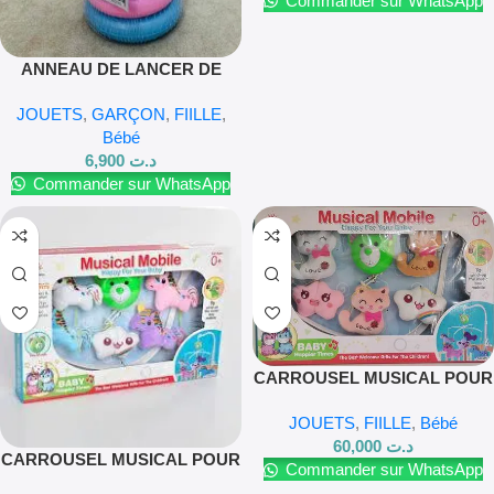
Commander sur WhatsApp
ANNEAU DE LANCER DE
CANARD A 7 COUCHES , DES
JOUETS
,
GARÇON
,
FIILLE
,
JOUETS POUR EXERCER LES
Bébé
CAPACITÉS MUSCULAIRES
6,900
د.ت
ET CÉRÉBRALES
Commander sur WhatsApp
CARROUSEL MUSICAL POUR
LE BERCEAU DES FILLES
JOUETS
,
FIILLE
,
Bébé
60,000
د.ت
CARROUSEL MUSICAL POUR
Commander sur WhatsApp
LE BERCEAU DES FILLES