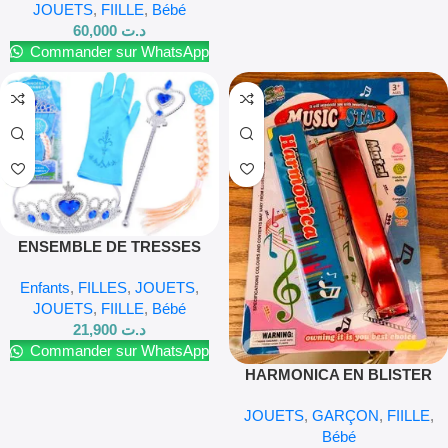
JOUETS
,
FIILLE
,
Bébé
60,000
د.ت
Commander sur WhatsApp
ENSEMBLE DE TRESSES
ELSA, DIADÈME DE
Enfants
,
FILLES
,
JOUETS
,
PRINCESSE DE CONTE DE
JOUETS
,
FIILLE
,
Bébé
FÉES, SCEPTRE
21,900
د.ت
Commander sur WhatsApp
HARMONICA EN BLISTER
JOUETS
,
GARÇON
,
FIILLE
,
Bébé