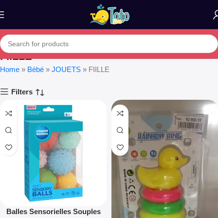
FIILLE
Home
»
Bébé
»
JOUETS
»
FIILLE
Filters
Balles Sensorielles Souples