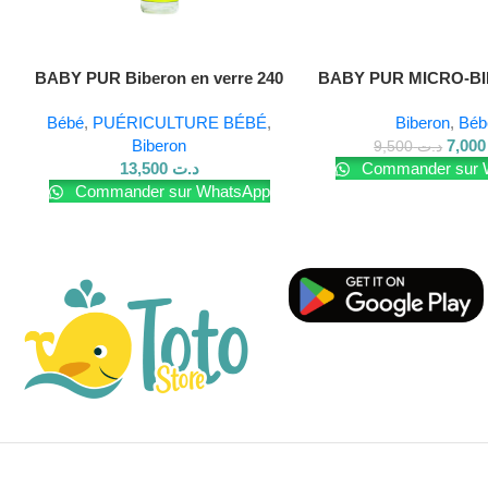
BABY PUR Biberon en verre 240
BABY PUR MICRO-B
ml
VERRE 60M
Bébé
,
PUÉRICULTURE BÉBÉ
,
Biberon
,
Béb
Biberon
7,
9,500
د.ت
13,500
د.ت
Commander sur 
Commander sur WhatsApp