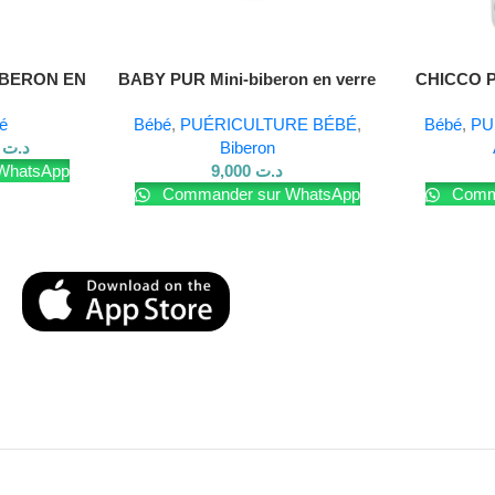
IBERON EN
BABY PUR Mini-biberon en verre
CHICCO 
L
150 ml
é
Bébé
,
PUÉRICULTURE BÉBÉ
,
Bébé
,
PU
000
د.ت
Biberon
WhatsApp
9,000
د.ت
Commander sur WhatsApp
Comma