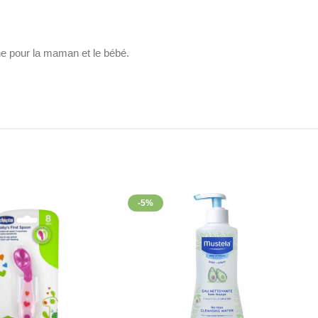
saine pour la maman et le bébé.
-5%