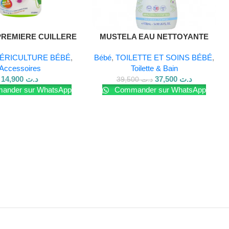
PREMIERE CUILLERE
MUSTELA EAU NETTOYANTE
8M+ fille
SANS RINÇAGE 500ML
ÉRICULTURE BÉBÉ
,
Bébé
,
TOILETTE ET SOINS BÉBÉ
,
Accessoires
Toilette & Bain
14,900
د.ت
37,500
د.ت
39,500
د.ت
nder sur WhatsApp
Commander sur WhatsApp