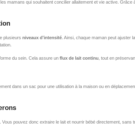
es mamans qui souhaitent concilier allaitement et vie active. Grâce à
tion
ffre plusieurs
niveaux d’intensité
. Ainsi, chaque maman peut ajuster 
tation.
forme du sein. Cela assure un
flux de lait continu
, tout en préservant
ilement dans un sac pour une utilisation à la maison ou en déplacemen
berons
. Vous pouvez donc extraire le lait et nourrir bébé directement, sans t