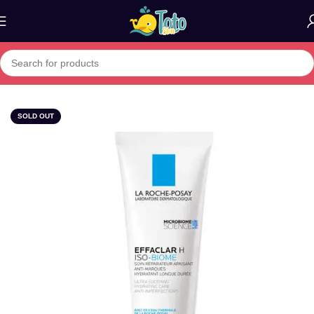
Home
»
Boutique
»
R.P EFFACLEAR H ISO-BIOME CREME LAV
SOLD OUT