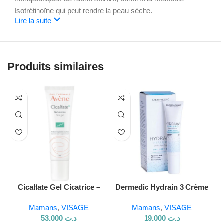
Isotrétinoïne qui peut rendre la peau sèche.
Lire la suite
Produits similaires
Cicalfate Gel Cicatrice –
Dermedic Hydrain 3 Crème
Répare et atténue les
Contour des Yeux – 15 g
Mamans
,
VISAGE
Mamans
,
VISAGE
marques
53,000
د.ت
19,000
د.ت