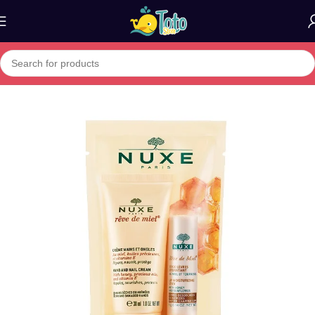
Home
»
Boutique
»
NUXE crème mains ongles – soin nourrissant + s