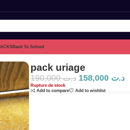
PACKS
Back To School
pack uriage
190,000
د.ت
158,000
د.ت
Rupture de stock
Add to compare
Add to wishlist