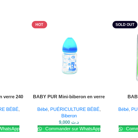
HOT
SOLD OUT
Lire La Suite
 verre 240
BABY PUR Mini-biberon en verre
BABY
150 ml
RE BÉBÉ
,
Bébé
,
PUÉRICULTURE BÉBÉ
,
Bébé
,
PU
Biberon
9,000
د.ت
WhatsApp
Commander sur WhatsApp
Comma