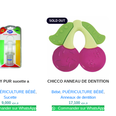
SOLD OUT
Lire La Suite
 PUR sucette a
CHICCO ANNEAU DE DENTITION
medicaments
CHERRY
ÉRICULTURE BÉBÉ
,
Bébé
,
PUÉRICULTURE BÉBÉ
,
Sucette
Anneaux de dentition
9,000
د.ت
17,100
د.ت
nder sur WhatsApp
Commander sur WhatsApp