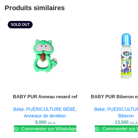
Produits similaires
SOLD OUT
Lire La Suite
BABY PUR Anneau renard ref
BABY PUR Biberon en
10177
ml
Bébé
,
PUÉRICULTURE BÉBÉ
,
Bébé
,
PUÉRICULTU
Anneaux de dentition
Biberon
9,000
د.ت
13,500
د.ت
Commander sur WhatsApp
Commander sur 