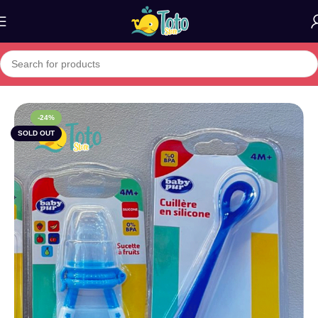
Home
»
Boutique
»
Pack Baby Pur : Sucette à Fruit & Cuillère en Sil
-24%
SOLD OUT