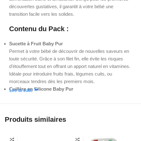
découvertes gustatives, il garantit à votre bébé une
transition facile vers les solides.
Contenu du Pack :
Sucette à Fruit Baby Pur
Permet à votre bébé de découvrir de nouvelles saveurs en
toute sécurité. Grâce à son filet fin, elle évite les risques
d’étouffement tout en offrant un apport naturel en vitamines.
Idéale pour introduire fruits frais, légumes cuits, ou
morceaux tendres dès les premiers mois.
Cuillère en Silicone Baby Pur
Lire la suite
Douce et souple, cette cuillère en silicone est parfaitement
adaptée à la bouche délicate de bébé. Elle permet une prise
en main facile pour les parents et initie bébé à manger tout
Produits similaires
seul grâce à sa texture ergonomique.
Avantages du Pack :