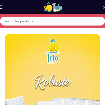
Home
»
Boutique
»
Pack sacs Bebeto