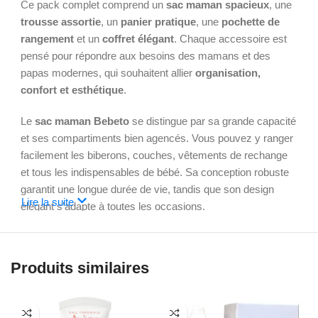
Ce pack complet comprend un
sac maman spacieux
, une
trousse assortie
, un
panier pratique
, une
pochette de
rangement
et un
coffret élégant
. Chaque accessoire est
pensé pour répondre aux besoins des mamans et des
papas modernes, qui souhaitent allier
organisation,
confort et esthétique
.
Le
sac maman Bebeto
se distingue par sa grande capacité
et ses compartiments bien agencés. Vous pouvez y ranger
facilement les biberons, couches, vêtements de rechange
et tous les indispensables de bébé. Sa conception robuste
garantit une longue durée de vie, tandis que son design
Lire la suite
élégant s’adapte à toutes les occasions.
La
trousse et la pochette de rangement
sont parfaites
pour organiser les petits essentiels : lingettes, tétines,
Produits similaires
produits de soin ou accessoires divers.
Ainsi
, vous gardez
toujours vos affaires à portée de main, sans désordre ni
perte de temps.