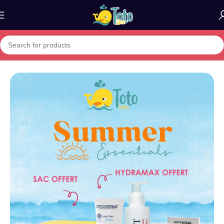
Home
»
Boutique
»
Pack Proderma