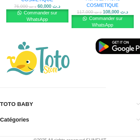
COSMETIQUE
60,000
د.ت
76,000
د.ت
💧
Dermovera (Offert)
108,000
د.ت
117,000
د.ت
Commander sur
Commander sur
WhatsApp
Soin apaisant riche en agents hydratants et réparateurs. Il
WhatsApp
renforce la barrière cutanée, calme les irritations et apporte
confort à toutes les peaux, même sensibles.
✅
Les bienfaits du Pack Dermalight
Proderma
:
Illumine le teint et unifie la peau
Protège contre les rayons UV et le stress oxydatif
TOTO BABY
Réduit visiblement les taches pigmentaires
Catégories
Nettoie en douceur sans agresser la peau
Apporte hydratation, apaisement et éclat