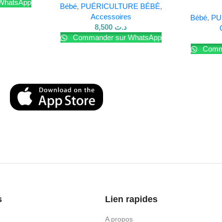
WhatsApp
Bébé
,
PUÉRICULTURE BÉBÉ
,
Accessoires
Bébé
,
PU
8,500
د.ت
Commander sur WhatsApp
Comma
s
Lien rapides
A propos