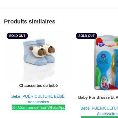
Produits similaires
SOLD OUT
SOLD OUT
Lire La Suite
Chaussettes de bébé
Bébé
,
PUÉRICULTURE BÉBÉ
,
Lire La Suite
Baby Pur Brosse Et 
Accessoires
Ref79001
Commander sur WhatsApp
Bébé
,
PUÉRICULTU
Accessoire