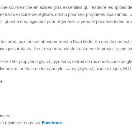
, une source riche en acides gras essentiels qui restaure les lipides d
’extrait de racine de réglisse, connu pour ses propriétés apaisantes, co
ol, quant à eux, agissent pour régénérer la peau et possèdent des pro
 et le corps, puis rincez abondamment à l’eau tiède. En cas de contac
miques irritants. Il est recommandé de conserver le produit à une te
EG-150, propylène glycol, glycérine, extrait de rhizome/racine de gly
imonium, acétate de tocophéryle, caprylyl glycol, acide citrique, ED
H
:
piques
et rejoignez-nous sur
Facebook
.