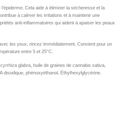
e l’épiderme. Cela aide à éliminer la sécheresse et la
ntribue à calmer les irritations et à maintenir une
priétés anti-inflammatoires qui aident à apaiser les peaux
t avec les yeux, rincez immédiatement. Convient pour un
mpérature entre 5 et 25°C.
cyrrhiza glabra, huile de graines de cannabis sativa,
TA disodique, phénoxyéthanol, Éthylhexylglycérine.