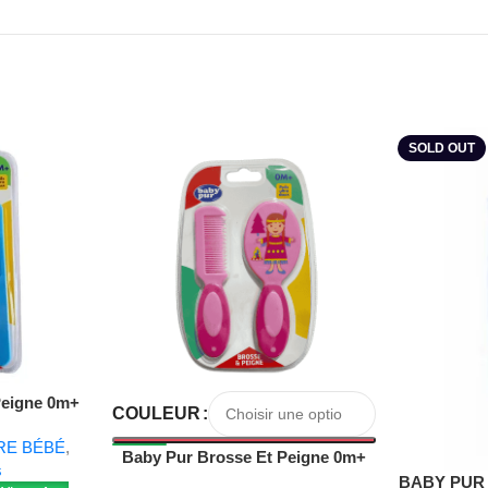
SOLD OUT
Peigne 0m+
COULEUR
RE BÉBÉ
,
Baby Pur Brosse Et Peigne 0m+
s
Ref81011
Lire La Suite
BABY PUR