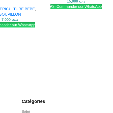
15,000
د.ت
ROSE
Commander sur WhatsApp
ÉRICULTURE BÉBÉ
,
GOUPILLON
7,000
د.ت
nder sur WhatsApp
Catégories
Bébé