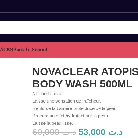
PACKS
Back To School
ML
NOVACLEAR ATOPIS
BODY WASH 500ML
Nettoie la peau.
Laisse une sensation de fraîcheur.
Renforce la barrière protectrice de la peau.
Procure un effet hydratant sur la peau.
Laisse la peau lisse.
60,000
د.ت
53,000
د.ت