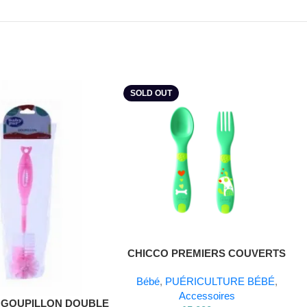
SOLD OUT
Lire La Suite
CHICCO PREMIERS COUVERTS
12M+
Bébé
,
PUÉRICULTURE BÉBÉ
,
Accessoires
 GOUPILLON DOUBLE