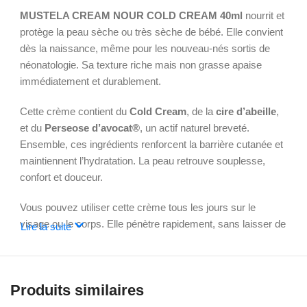
MUSTELA CREAM NOUR COLD CREAM 40ml
nourrit et
protège la peau sèche ou très sèche de bébé. Elle convient
dès la naissance, même pour les nouveau-nés sortis de
néonatologie. Sa texture riche mais non grasse apaise
immédiatement et durablement.
Cette crème contient du
Cold Cream
, de la
cire d’abeille
,
et du
Perseose d’avocat®
, un actif naturel breveté.
Ensemble, ces ingrédients renforcent la barrière cutanée et
maintiennent l’hydratation. La peau retrouve souplesse,
confort et douceur.
Vous pouvez utiliser cette crème tous les jours sur le
visage ou le corps. Elle pénètre rapidement, sans laisser de
Lire la suite
film gras. Sa formule est parfaite pour affronter le froid, le
vent ou l’eau calcaire.
Le tube de 40 ml est pratique à emporter partout. Il vous
Produits similaires
permet d’hydrater bébé à tout moment de la journée, en