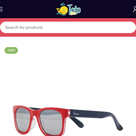
Home
»
Boutique
»
LUNETTES DE SOLEIL 24M+ GARÇON TRA
-23%