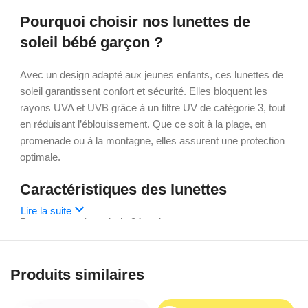
Pourquoi choisir nos lunettes de
soleil bébé garçon ?
Avec un design adapté aux jeunes enfants, ces lunettes de
soleil garantissent confort et sécurité. Elles bloquent les
rayons UVA et UVB grâce à un filtre UV de catégorie 3, tout
en réduisant l’éblouissement. Que ce soit à la plage, en
promenade ou à la montagne, elles assurent une protection
optimale.
Caractéristiques des lunettes
Lire la suite
Pour garçons à partir de 24 mois
Filtre UV catégorie 3 : protection contre les UVA et UVB
Lentilles solides, résistantes aux chocs
Monture souple pour un confort maximal
Produits similaires
Design transparent avec touches rouges
À qui s’adressent ces lunettes de