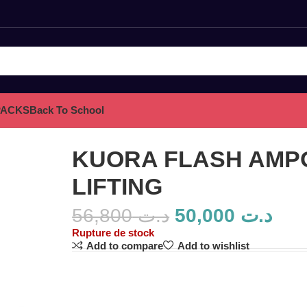
PACKS
Back To School
KUORA FLASH AMP
LIFTING
56,800
د.ت
50,000
د.ت
Rupture de stock
Add to compare
Add to wishlist