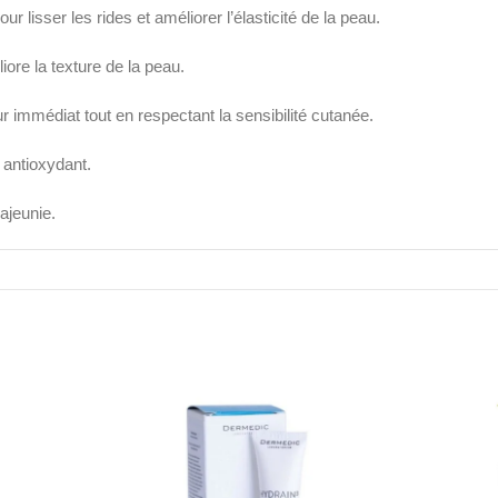
ur lisser les rides et améliorer l’élasticité de la peau.
ore la texture de la peau.
ur immédiat tout en respectant la sensibilité cutanée.
t antioxydant.
rajeunie.
e gagne en fermeté et luminosité. La peau devient plus souple, plus jeun
re et sec. Tapotez doucement jusqu’à absorption complète. À utiliser 