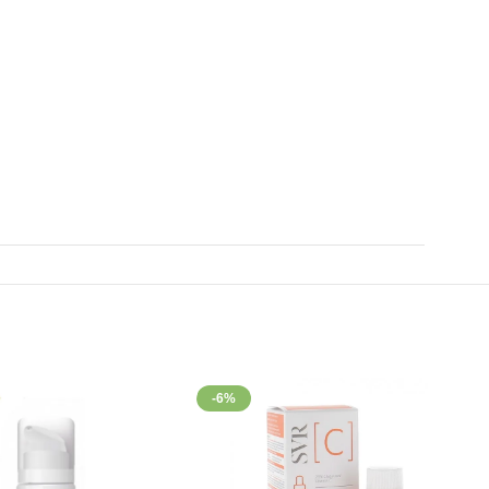
e et éclatante. L’effet est visible pendant plusieurs heures.
-6%
seule ou avant le maquillage pour une tenue parfaite.