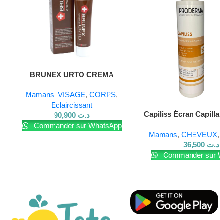
Sans parabènes.
Testé dermatologiquement.
Haute tolérance cutanée.
Lire La Suite
BRUNEX URTO CREMA
Mamans
,
VISAGE
,
CORPS
,
Pour en savoir plus sur nos produits, visitez notre
site Web
Eclaircissant
Capiliss Écran Capill
90,900
د.ت
– 200 ml
Commander sur WhatsApp
Mamans
,
CHEVEUX
36,500
د.ت
Commander sur 