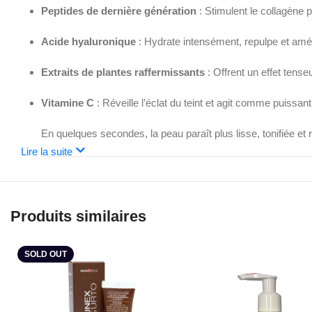
Peptides de dernière génération
: Stimulent le collagène po
Acide hyaluronique
: Hydrate intensément, repulpe et améli
Extraits de plantes raffermissants
: Offrent un effet tense
Vitamine C
: Réveille l’éclat du teint et agit comme puissan
En quelques secondes, la peau paraît plus lisse, tonifiée et 
Lire la suite
Résultats Visibles
Dès l’application, les rides et ridules s’estompent. Le visag
Produits similaires
Conseils d’Utilisation
SOLD OUT
Cassez l’ampoule et appliquez le contenu sur le visage prop
Engagements & Tolérance