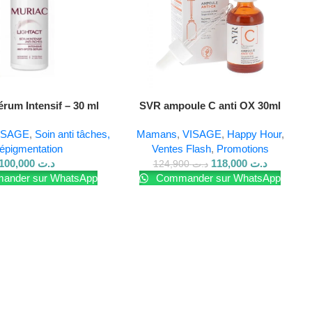
rum Intensif – 30 ml
SVR ampoule C anti OX 30ml
ISAGE
,
Soin anti tâches,
Mamans
,
VISAGE
,
Happy Hour
,
épigmentation
Ventes Flash
,
Promotions
100,000
د.ت
118,000
د.ت
124,900
د.ت
nder sur WhatsApp
Commander sur WhatsApp