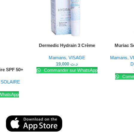
Dermedic Hydrain 3 Crème
Muriac Sé
Contour des Yeux – 15 g
Mamans
,
VISAGE
Mamans
,
V
et rejoignez-nous sur
Facebook
.
19,000
د.ت
D
aire SPF 50+
Commander sur WhatsApp
Comma
,
SOLAIRE
WhatsApp