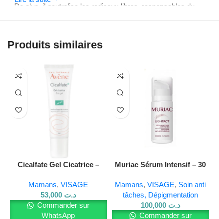
De plus, il neutralise les radicaux libres, responsables du
vieillissement cutané. Il résiste à l’eau, ce qui le rend parfait
pour la plage, la piscine ou les activités sportives.
Produits similaires
Le format de 200 ml est pratique. En effet, il permet une
application généreuse et régulière. Pour une protection
optimale, il est conseillé de renouveler l’application toutes
les deux heures et après chaque baignade ou transpiration
importante.
En résumé, le
Kuora Écran Solaire SPF 50+ Visage &
Corps
protège votre peau efficacement. Ainsi, vous
pouvez profiter du soleil en toute sécurité tout en prenant
soin de votre épiderme.
Cicalfate Gel Cicatrice –
Muriac Sérum Intensif – 30
Répare et atténue les
ml
Pour en savoir plus sur nos produits , visitez notre
site Web
Mamans
,
VISAGE
Mamans
,
VISAGE
,
Soin anti
marques
toto store et rejoignez nous sur
Facebook
et Instagram.
53,000
د.ت
tâches, Dépigmentation
Commander sur
100,000
د.ت
WhatsApp
Commander sur