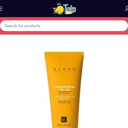
Home
»
Boutique
»
Kuora Écran Solaire SPF 50+ Visage & Corps –