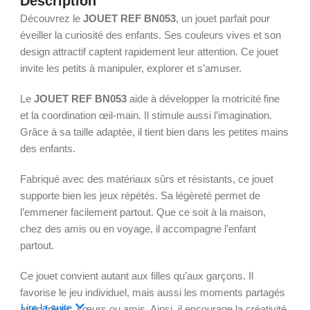
Description
Découvrez le
JOUET REF BN053
, un jouet parfait pour
éveiller la curiosité des enfants. Ses couleurs vives et son
design attractif captent rapidement leur attention. Ce jouet
invite les petits à manipuler, explorer et s’amuser.
Le
JOUET REF BN053
aide à développer la motricité fine
et la coordination œil-main. Il stimule aussi l’imagination.
Grâce à sa taille adaptée, il tient bien dans les petites mains
des enfants.
Fabriqué avec des matériaux sûrs et résistants, ce jouet
supporte bien les jeux répétés. Sa légèreté permet de
l’emmener facilement partout. Que ce soit à la maison,
chez des amis ou en voyage, il accompagne l’enfant
partout.
Ce jouet convient autant aux filles qu’aux garçons. Il
favorise le jeu individuel, mais aussi les moments partagés
Lire la suite
avec frères, sœurs ou amis. Ainsi, il encourage la créativité,