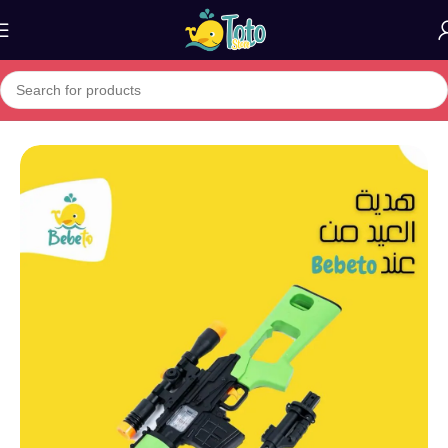
Home
»
Boutique
»
Jouet REF BN053