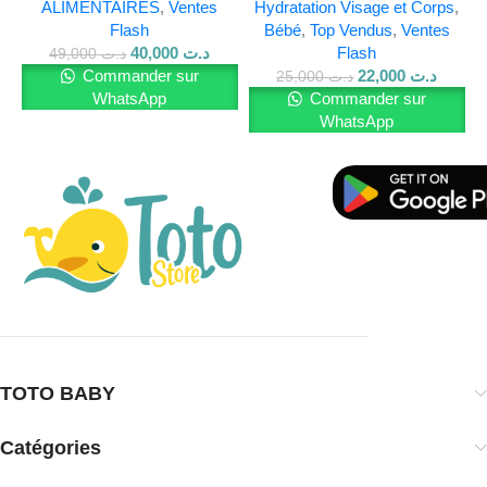
ALIMENTAIRES
,
Ventes
Hydratation Visage et Corps
,
l’allié idéal d’une routine de soin douce, rafraîchissante et
Flash
Bébé
,
Top Vendus
,
Ventes
efficace. Résultat : une peau nette, hydratée et lumineuse,
40,000
د.ت
Flash
49,000
د.ت
jour après jour.
Commander sur
22,000
د.ت
25,000
د.ت
WhatsApp
Commander sur
Pour en savoir plus sur nos produits, visitez notre
site
WhatsApp
Web
et rejoignez-nous sur
Facebook
.
TOTO BABY
Catégories