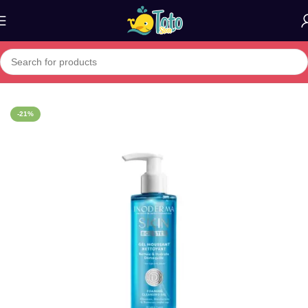
Home
»
Boutique
»
Inoderma Skin Booster Gel Nettoyant 200ml
-21%