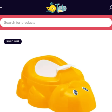
Home
»
Boutique
»
CHICCO VASE HYGIENE CANARD 18M+
SOLD OUT