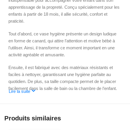
indispensable pour accompagner votre enfant dans son
apprentissage de la propreté. Conçu spécialement pour les
enfants à partir de 18 mois, il allie sécurité, confort et
praticité.
Tout d’abord, ce vase hygiène présente un design ludique
en forme de canard, qui attire l’attention et motive bébé à
l’utiliser. Ainsi, il transforme ce moment important en une
activité agréable et amusante.
Ensuite, il est fabriqué avec des matériaux résistants et
faciles à nettoyer, garantissant une hygiène parfaite au
quotidien. De plus, sa taille compacte permet de le placer
facilement dans la salle de bain ou la chambre de l’enfant.
Lire la suite
Par ailleurs, le siège ergonomique assure un confort optimal
lors de son utilisation. De ce fait, bébé se sent rassuré et en
confiance pour progresser rapidement vers l’autonomie.
Produits similaires
De plus, ce vase est léger et facile à transporter, ce qui