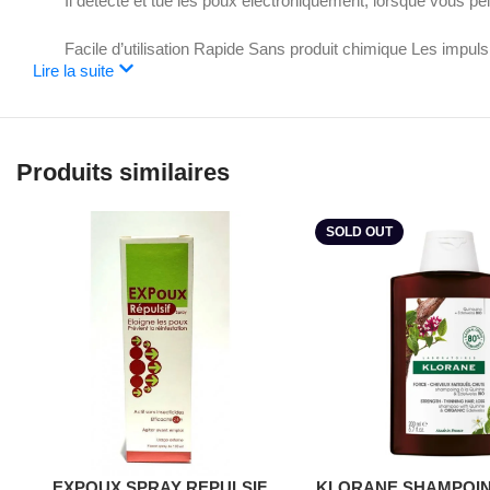
Il détecte et tue les poux électroniquement, lorsque vous p
Facile d’utilisation Rapide Sans produit chimique Les impuls
Lire la suite
Produits similaires
SOLD OUT
Lire La Suite
EXPOUX SPRAY REPULSIF
KLORANE SHAMPOIN