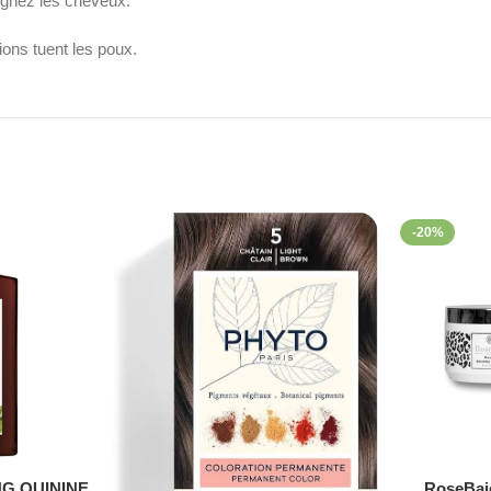
eignez les cheveux.
ions tuent les poux.
-20%
G QUININE
RoseBai