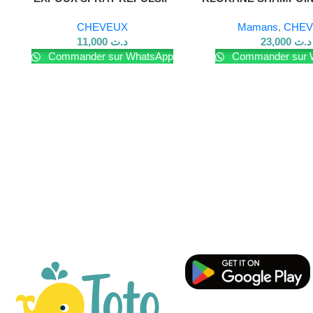
100ML
200 ML
CHEVEUX
Mamans
,
CHEV
11,000
د.ت
23,000
د.ت
Commander sur WhatsApp
Commander sur 