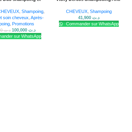
me Caviar x Kératine
Pelliculaire Cheveux Gras
CHEVEUX
,
Shampoing
,
CHEVEUX
,
Shampoing
t soin cheveux
,
Après-
41,900
د.ت
poing
,
Promotions
Commander sur WhatsApp
100,000
د.ت
125,000
د.ت
nder sur WhatsApp