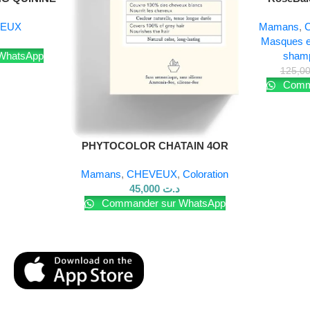
masque Gam
EUX
Mamans
,
Masques e
WhatsApp
sham
Comma
PHYTOCOLOR CHATAIN 4OR
Mamans
,
CHEVEUX
,
Coloration
45,000
د.ت
Commander sur WhatsApp