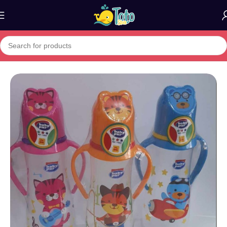
Home
»
Boutique
»
BABY PUR BIBERON PP AVEC ANSES 250ML 