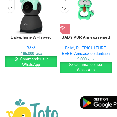
Babyphone Wi-Fi avec
BABY PUR Anneau renard
B
caméra – Noir
ref 10177
Bébé
Bébé
,
PUÉRICULTURE
465,000
د.ت
BÉBÉ
,
Anneaux de dentition
Commander sur
9,000
د.ت
WhatsApp
Commander sur
WhatsApp