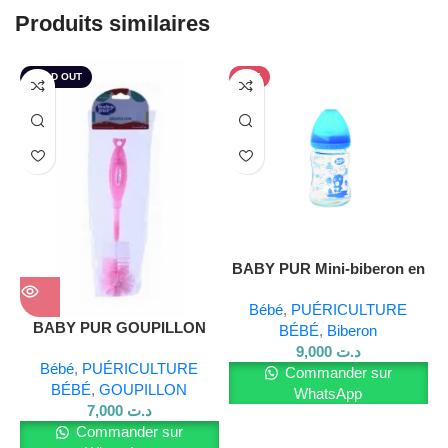
Produits similaires
SOLD OUT
HOT
BABY PUR Mini-biberon en
verre 150 ml
Bébé
,
PUÉRICULTURE
BABY PUR GOUPILLON
BÉBÉ
,
Biberon
DOUBLE ROSE
9,000
د.ت
Bébé
,
PUÉRICULTURE
Commander sur
BÉBÉ
,
GOUPILLON
WhatsApp
7,000
د.ت
Commander sur