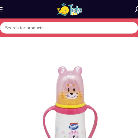
Home
»
Boutique
»
BABY PUR BIB PP 150ML REF 72034