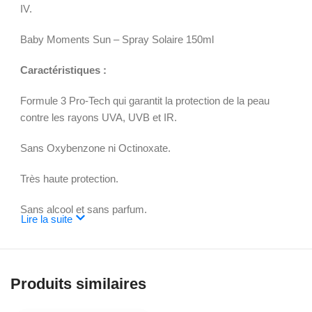
IV.
Baby Moments Sun – Spray Solaire 150ml
Caractéristiques :
Formule 3 Pro-Tech qui garantit la protection de la peau
contre les rayons UVA, UVB et IR.
Sans Oxybenzone ni Octinoxate.
Très haute protection.
Sans alcool et sans parfum.
Lire la suite
Testé dermatologiquement pour une utilisation sur les peaux
sensibles.
Produits similaires
Formule conforme au projet de loi sur les récifs coralliens
hawaïens