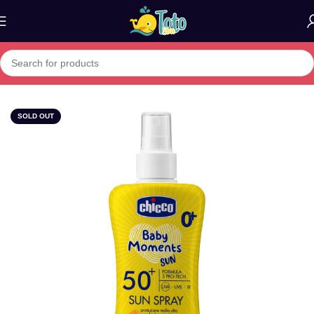
Home
»
Boutique
»
Baby Moments Sun – Spray Solaire 150ml
SOLD OUT