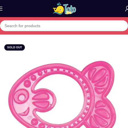
Home
»
Boutique
»
Anneau de dentition Poisson
SOLD OUT