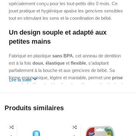
spécialement conçu pour les tout-petits dès 0 mois. Ce
jouet pratique et hygiénique apaise les gencives sensibles
tout en stimulant les sens et la coordination de bébé.
Un design souple et adapté aux
petites mains
Fabriqué en plastique
sans BPA
, cet anneau de dentition
est à la fois
doux
,
élastique
et
flexible
, s’adaptant
parfaitement à la bouche et aux gencives de bébé. Sa
forme ergonomique, légère et maniable, permet une
prise
Lire la suite
en main facile
et intuitive, favorisant l’autonomie dès le plus
jeune âge.
Soulagement efficace des gencives
Produits similaires
enflées
Grâce à ses
picots de massage
, il aide à soulager les