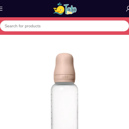
Home
»
Boutique
»
Baby BPA-Free PP Bottle Set 270ml Silicone – B