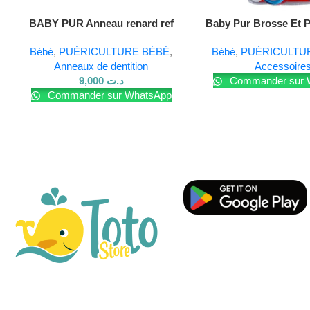
Lire La Suite
Lire La Suite
BABY PUR Anneau renard ref
Baby Pur Brosse Et 
10177
Ref79001
Bébé
,
PUÉRICULTURE BÉBÉ
,
Bébé
,
PUÉRICULTU
Anneaux de dentition
Accessoire
9,000
د.ت
Commander sur 
Commander sur WhatsApp