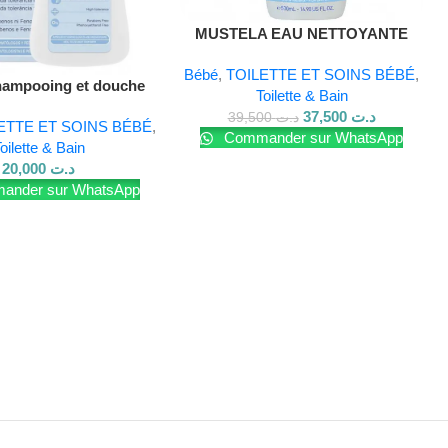
MUSTELA EAU NETTOYANTE
SANS RINÇAGE 500ML
Bébé
,
TOILETTE ET SOINS BÉBÉ
,
hampooing et douche
Toilette & Bain
l sensation 200 ml
37,500
د.ت
39,500
د.ت
ETTE ET SOINS BÉBÉ
,
Commander sur WhatsApp
oilette & Bain
20,000
د.ت
nder sur WhatsApp