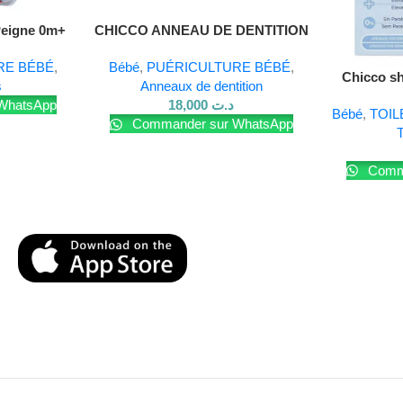
Lire La Suite
Peigne 0m+
CHICCO ANNEAU DE DENTITION
ICE CREAM
RE BÉBÉ
,
Bébé
,
PUÉRICULTURE BÉBÉ
,
Chicco s
s
Anneaux de dentition
natura
WhatsApp
18,000
د.ت
Bébé
,
TOIL
Commander sur WhatsApp
T
Comma