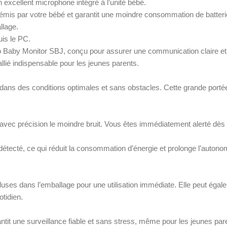
excellent microphone intégré à l’unité bébé.
 émis par votre bébé et garantit une moindre consommation de batteri
llage.
is le PC.
udio Baby Monitor SBJ, conçu pour assurer une communication claire et
n allié indispensable pour les jeunes parents.
r, dans des conditions optimales et sans obstacles. Cette grande por
avec précision le moindre bruit. Vous êtes immédiatement alerté dès qu
ecté, ce qui réduit la consommation d’énergie et prolonge l’autonomi
ncluses dans l’emballage pour une utilisation immédiate. Elle peut é
otidien.
arantit une surveillance fiable et sans stress, même pour les jeunes p