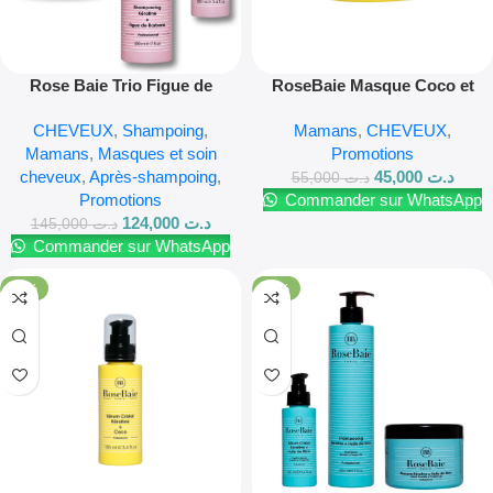
Rose Baie Trio Figue de
RoseBaie Masque Coco et
Barbarie
Kératine 500 ml
CHEVEUX
,
Shampoing
,
Mamans
,
CHEVEUX
,
Mamans
,
Masques et soin
Promotions
cheveux
,
Après-shampoing
,
45,000
د.ت
55,000
د.ت
Promotions
Commander sur WhatsApp
124,000
د.ت
145,000
د.ت
Commander sur WhatsApp
-18%
-14%