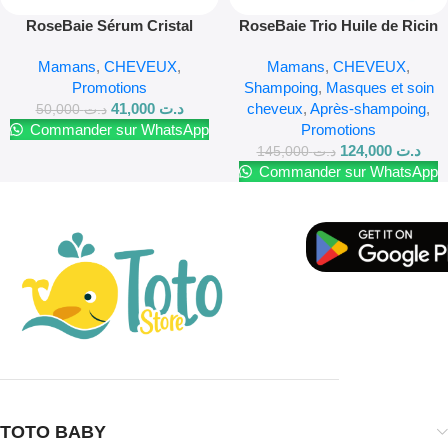
RoseBaie Sérum Cristal
RoseBaie Trio Huile de Ricin
Professionnel à L’huile De
Shampoing Masque et Sérum
Mamans
,
CHEVEUX
,
Mamans
,
CHEVEUX
,
Coco 100ml
Promotions
Shampoing
,
Masques et soin
41,000
د.ت
cheveux
,
Après-shampoing
,
50,000
د.ت
Commander sur WhatsApp
Promotions
124,000
د.ت
145,000
د.ت
Commander sur WhatsApp
TOTO BABY