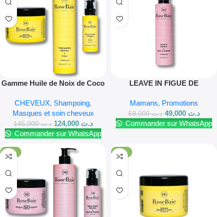
Gamme Huile de Noix de Coco
LEAVE IN FIGUE DE
X Kératine Rosebaie
BARBARIE SEBO
CHEVEUX
,
Shampoing
,
Mamans
,
Promotions
REGULATION &
Masques et soin cheveux
49,000
د.ت
HYDRATATION
59,000
د.ت
124,000
د.ت
Commander sur WhatsApp
145,000
د.ت
Commander sur WhatsApp
-14%
-18%