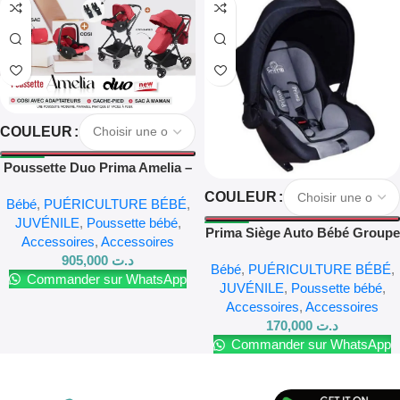
COULEUR
Poussette Duo Prima Amelia –
3 en 1
COULEUR
Bébé
,
PUÉRICULTURE BÉBÉ
,
JUVÉNILE
,
Poussette bébé
,
Prima Siège Auto Bébé Groupe
Accessoires
,
Accessoires
0+
905,000
د.ت
Bébé
,
PUÉRICULTURE BÉBÉ
,
Commander sur WhatsApp
JUVÉNILE
,
Poussette bébé
,
Accessoires
,
Accessoires
170,000
د.ت
Commander sur WhatsApp