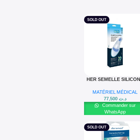
SOLD OUT
Lire La Suite
HER SEMELLE SILICO
PERFOREE T1 37-38
MATÉRIEL MÉDICAL
77,500
د.ت
Commander sur
WhatsApp
SOLD OUT