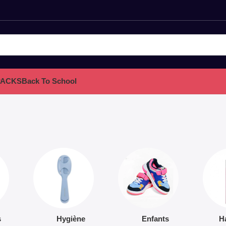
PACKS
Back To School
s
Hygiène
Enfants
H