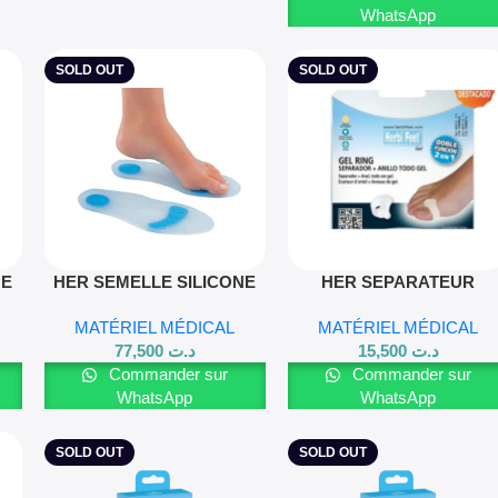
WhatsApp
SOLD OUT
SOLD OUT
Lire La Suite
Lire La Suite
NE
HER SEMELLE SILICONE
HER SEPARATEUR
PERFOREE T3 41-42
DOUBLE ACTION TL
MATÉRIEL MÉDICAL
MATÉRIEL MÉDICAL
77,500
د.ت
15,500
د.ت
Commander sur
Commander sur
WhatsApp
WhatsApp
SOLD OUT
SOLD OUT