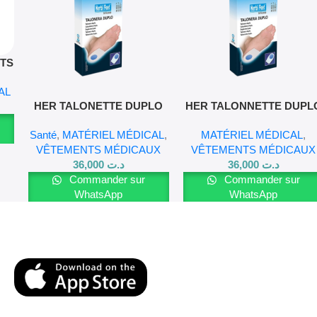
 TS
AL
Lire La Suite
Lire La Suite
HER TALONETTE DUPLO
HER TALONNETTE DUPL
TM
TL
Santé
,
MATÉRIEL MÉDICAL
,
MATÉRIEL MÉDICAL
,
VÊTEMENTS MÉDICAUX
VÊTEMENTS MÉDICAUX
36,000
د.ت
36,000
د.ت
Commander sur
Commander sur
WhatsApp
WhatsApp