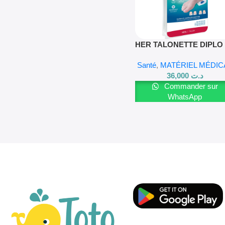
Lire La Suite
HER TALONETTE DIPLO
Santé
,
MATÉRIEL MÉDIC
36,000
د.ت
Commander sur
WhatsApp