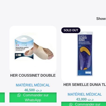
Sho
SOLD OUT
HER COUSSINET DOUBLE
PROTECT TS
Lire La Suite
HER SEMELLE DUNIA T
MATÉRIEL MÉDICAL
46,500
د.ت
MATÉRIEL MÉDICAL
Commander sur
43,000
د.ت
WhatsApp
Commander sur