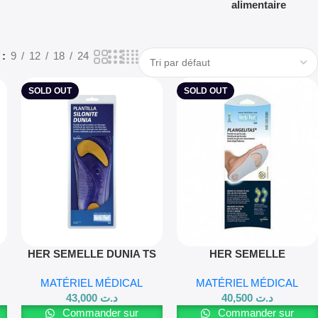
alimentaire
w
9
12
18
24
SOLD OUT
SOLD OUT
Lire La Suite
Lire La Suite
L
HER SEMELLE DUNIA TS
HER SEMELLE
PLANGELITAS TL
MATÉRIEL MÉDICAL
MATÉRIEL MÉDICAL
43,000
د.ت
40,500
د.ت
Commander sur
Commander sur