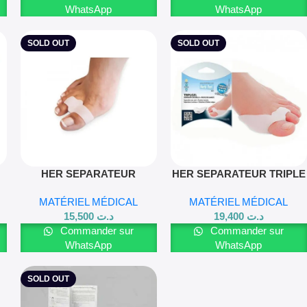
WhatsApp
WhatsApp
SOLD OUT
SOLD OUT
Lire La Suite
Lire La Suite
HER SEPARATEUR
HER SEPARATEUR TRIPLE
DOUBLE ACTION TS
ACTION
MATÉRIEL MÉDICAL
MATÉRIEL MÉDICAL
15,500
د.ت
19,400
د.ت
Commander sur
Commander sur
WhatsApp
WhatsApp
SOLD OUT