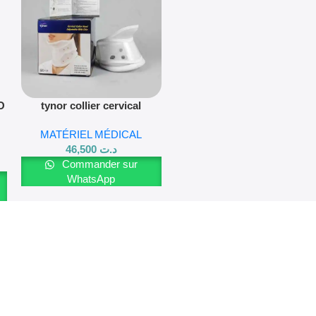
Lire La Suite
O
tynor collier cervical
MATÉRIEL MÉDICAL
46,500
د.ت
Commander sur
WhatsApp