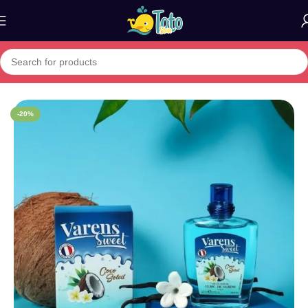
Home
»
Boutique
»
Varens Sweet Coco Soleil Edp 50 ml
-20%