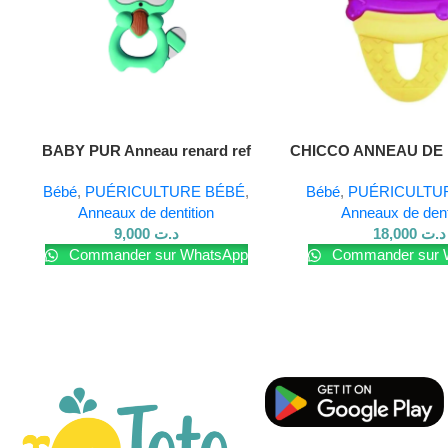
Lire La Suite
Lire La Suite
BABY PUR Anneau renard ref
CHICCO ANNEAU DE 
10177
ICE CREA
Bébé
,
PUÉRICULTURE BÉBÉ
,
Bébé
,
PUÉRICULTU
Anneaux de dentition
Anneaux de dent
9,000
د.ت
18,000
د.ت
Commander sur WhatsApp
Commander sur 