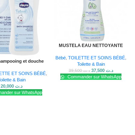
MUSTELA EAU NETTOYANTE
SANS RINÇAGE 500ML
Bébé
,
TOILETTE ET SOINS BÉBÉ
,
hampooing et douche
Toilette & Bain
l sensation 200 ml
37,500
د.ت
39,500
د.ت
ETTE ET SOINS BÉBÉ
,
Commander sur WhatsApp
oilette & Bain
20,000
د.ت
nder sur WhatsApp