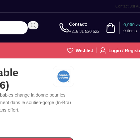
Contact Us
FA
Contact:
0,000
ت
0
items
+216 31 520 522
Wishlist
Login / Regist
able
6)
 babies change la donne pour les
ement dans le soutien-gorge (In-Bra)
ans effort.