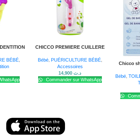
DENTITION
CHICCO PREMIERE CUILLERE
M
8M+ fille
RE BÉBÉ
,
Bébé
,
PUÉRICULTURE BÉBÉ
,
Chicco s
ition
Accessoires
natura
14,900
د.ت
Bébé
,
TOIL
WhatsApp
Commander sur WhatsApp
T
Comma