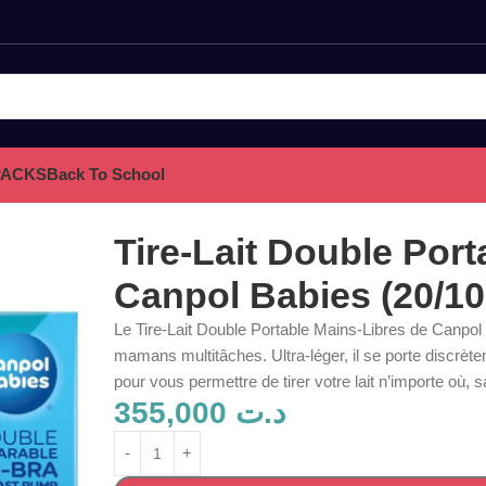
PACKS
Back To School
Tire-Lait Double Port
Canpol Babies (20/10
Le Tire-Lait Double Portable Mains-Libres de Canpol
mamans multitâches. Ultra-léger, il se porte discrèt
pour vous permettre de tirer votre lait n’importe où, s
355,000
د.ت