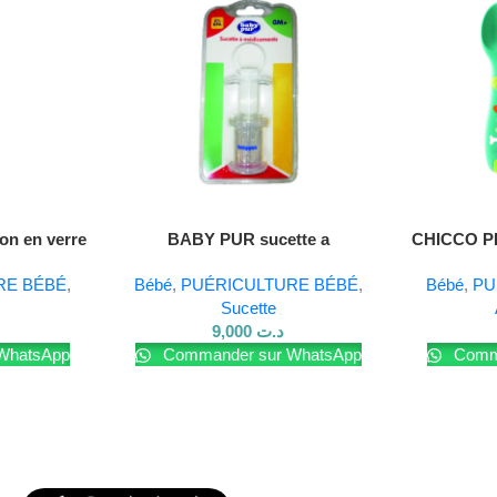
Lire La Suite
Lire La Suite
on en verre
BABY PUR sucette a
CHICCO 
medicaments
RE BÉBÉ
,
Bébé
,
PUÉRICULTURE BÉBÉ
,
Bébé
,
PU
Sucette
9,000
د.ت
WhatsApp
Commander sur WhatsApp
Comma