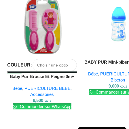
BABY PUR Mini-biber
COULEUR
150 ml
Bébé
,
PUÉRICULTU
Baby Pur Brosse Et Peigne 0m+
Biberon
Ref81011
9,000
د.ت
Bébé
,
PUÉRICULTURE BÉBÉ
,
Commander sur 
Accessoires
8,500
د.ت
Commander sur WhatsApp