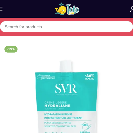
Home
»
Boutique
»
SVR HYDRALIANE LEGERE CREME HYDRAT
-13%