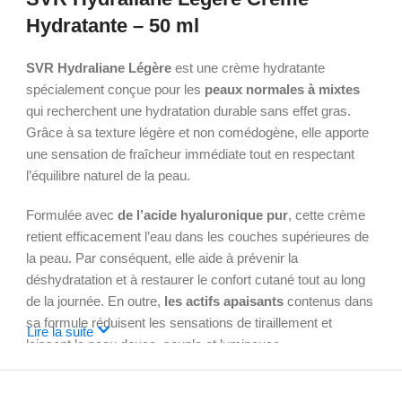
Hydratante – 50 ml
SVR Hydraliane Légère
est une crème hydratante
spécialement conçue pour les
peaux normales à mixtes
qui recherchent une hydratation durable sans effet gras.
Grâce à sa texture légère et non comédogène, elle apporte
une sensation de fraîcheur immédiate tout en respectant
l’équilibre naturel de la peau.
Formulée avec
de l’acide hyaluronique pur
, cette crème
retient efficacement l’eau dans les couches supérieures de
la peau. Par conséquent, elle aide à prévenir la
déshydratation et à restaurer le confort cutané tout au long
de la journée. En outre,
les actifs apaisants
contenus dans
sa formule réduisent les sensations de tiraillement et
Lire la suite
laissent la peau douce, souple et lumineuse.
La texture non grasse et rapidement absorbée permet une