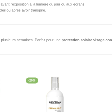
 avant l’exposition à la lumière du jour ou aux écrans.
eil ou après avoir transpiré.
t plusieurs semaines. Parfait pour une
protection solaire visage co
audes. Complétez la protection avec un chapeau et des lunettes de sol
t Blue Light ?
-20%
fficace contre les agressions lumineuses modernes
. Adoptez une 
e
et trouvez le produit qui vous convient le mieux.