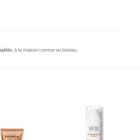
mplète
, à la maison comme au bureau.
eil. Ce produit n’est pas destiné aux enfants de moins de 3
routine solaire complète, dès maintenant.