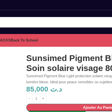
PACKS
Back To School
ge 80 ml
Sunsimed Pigment Bl
Soin solaire visage 8
Sunsimed Pigment Blue Light protection solaire visa
lumière bleue. Idéal pour peaux sensibles ou sujette
85,000
د.ت
Ajouter Au Pani