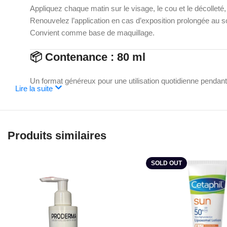
Appliquez chaque matin sur le visage, le cou et le décolleté,
Renouvelez l’application en cas d’exposition prolongée au sol
Convient comme base de maquillage.
📦
Contenance : 80 ml
Un format généreux pour une utilisation quotidienne pendan
Lire la suite
⚠️
Précautions d’emploi :
Évitez l’exposition directe au soleil aux heures les plus ch
Produits similaires
ans.
🌟
Pourquoi choisir Sunsimed Pigmen
SOLD OUT
Parce que votre peau mérite une
barrière de protection e
Explorez dès maintenant notre catégorie
Protection Solair