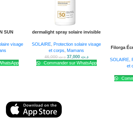
N SUN
dermalight spray solaire invisible
N SPF50+
220ml
olaire visage
SOLAIRE
,
Protection solaire visage
Filorga Éc
ans
et corps
,
Mamans
37,000
د.ت
46,000
د.ت
SOLAIRE
,
WhatsApp
Commander sur WhatsApp
et 
Comma