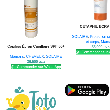
Lire La Suite
CETAPHIL ECRA
LIPOSOMAL LOTIO
SOLAIRE
,
Protection s
50ML
et corps
,
Mam
Capiliss Écran Capillaire SPF 50+
55,900
د.ت
– 200 ml
Commander sur 
Mamans
,
CHEVEUX
,
SOLAIRE
36,500
د.ت
Commander sur WhatsApp