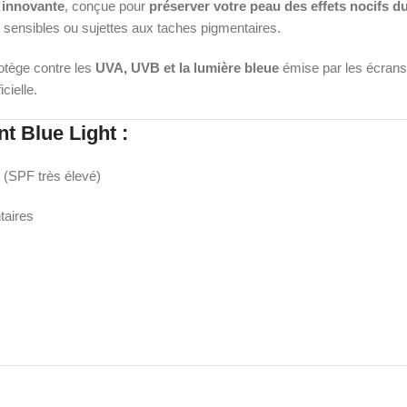
e innovante
, conçue pour
préserver votre peau des effets nocifs du
s, sensibles ou sujettes aux taches pigmentaires.
otège contre les
UVA, UVB et la lumière bleue
émise par les écrans.
cielle.
 Blue Light :
 (SPF très élevé)
taires