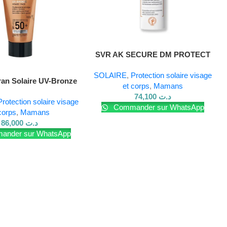
SVR AK SECURE DM PROTECT
50 ML
SOLAIRE
,
Protection solaire visage
ran Solaire UV-Bronze
et corps
,
Mamans
74,100
د.ت
Protection solaire visage
Commander sur WhatsApp
corps
,
Mamans
86,000
د.ت
nder sur WhatsApp