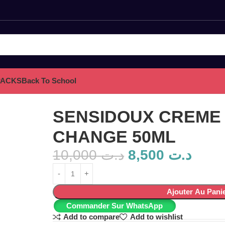
PACKS
Back To School
L
SENSIDOUX CREME
CHANGE 50ML
10,000
د.ت
8,500
د.ت
Ajouter Au Pani
Commander Sur WhatsApp
Add to compare
Add to wishlist