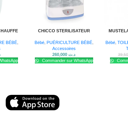
et rejoignez-nous sur
Facebook
.
CHAUFFE
CHICCO STERILISATEUR
MUSTEL
ELECTRIQUE
SANS
RE BÉBÉ
,
Bébé
,
PUÉRICULTURE BÉBÉ
,
Bébé
,
TOIL
s
Accessoires
T
د
260,000
د.ت
WhatsApp
Commander sur WhatsApp
Comma