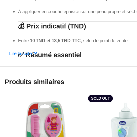
À appliquer en couche épaisse sur une peau propre et sèc
💰 Prix indicatif (TND)
Entre
10 TND et 13,5 TND TTC
, selon le point de vente
Lire la suite
✅ Résumé essentiel
Texture
douce et protectrice, non grasse.
Produits similaires
Testée dermatologiquement
? (non mentionné, mais formu
Indiquée pour
: peaux sensibles, érythème fessier, prévent
SOLD OUT
ORGANIC SHEA BUTTER, ALEO VERA ET PROVITAMIN
Prévient les irritations a chaque change.
Soulage le siège de bébé dés la 1ere application.