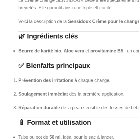
La Crème change SENSIDOUX bébé a été spécialement formulé
brevetés. Elle garantit ainsi une triple efficacité.
Voici la description de la
Sensidoux Crème pour le change
🌿 Ingrédients clés
Beurre de karité bio
,
Aloe vera
et
provitamine B5
: un co
✅ Bienfaits principaux
Prévention des irritations
à chaque change.
Soulagement immédiat
dès la première application.
Réparation durable
de la peau sensible des fesses de béb
🍼 Format et utilisation
Tube ou pot de
50 ml
, idéal pour le sac à langer.