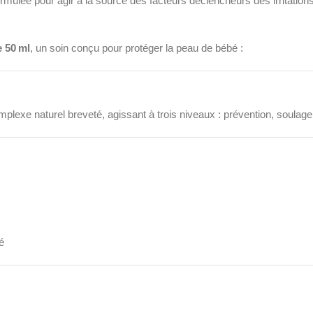
e pour agir à la source des facteurs déclencheurs des irritations 
 50 ml
, un soin conçu pour protéger la peau de bébé :
mplexe naturel breveté, agissant à trois niveaux : prévention, soulag
é