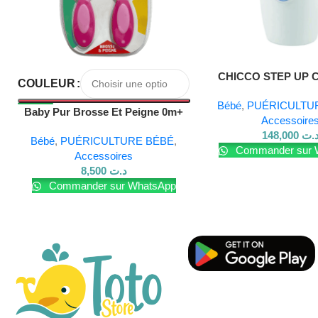
Répare Durablement la peau.
Pour en savoir plus sur nos produits, visitez notre
site Web
Lire La Suite
CHICCO STEP UP 
COULEUR
BIBERON
Bébé
,
PUÉRICULTU
Baby Pur Brosse Et Peigne 0m+
Accessoire
Ref81011
148,000
.ت
Bébé
,
PUÉRICULTURE BÉBÉ
,
Commander sur 
Accessoires
8,500
د.ت
Commander sur WhatsApp