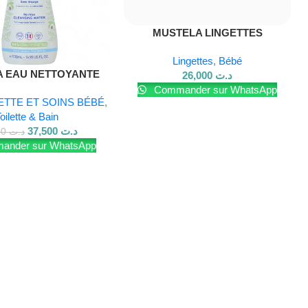
Lire La Suite
MUSTELA LINGETTES
NETTOYANTES A L’AVOCAT BIO
Lingettes
,
Bébé
*60 LINGETTES
A EAU NETTOYANTE
26,000
د.ت
 RINÇAGE 500ML
Commander sur WhatsApp
ETTE ET SOINS BÉBÉ
,
oilette & Bain
37,500
د.ت
39,500
د.ت
nder sur WhatsApp