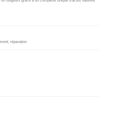
et rougeurs grâce à un complexe unique d’actifs naturels
ement, réparation