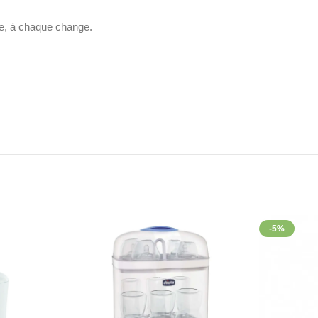
he, à chaque change.
lée avec des ingrédients hypoallergéniques).
ion quotidienne.
-5%
E B5