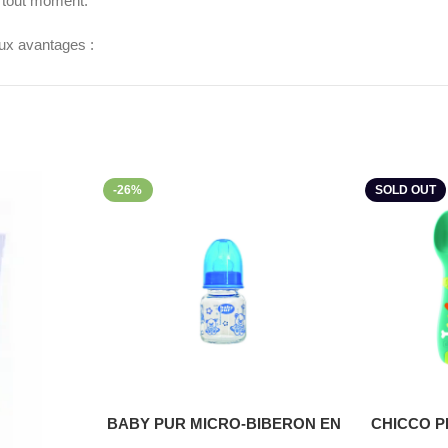
à tout moment.
eux avantages :
-26%
SOLD OUT
et rejoignez-nous sur
Facebook
.
Lire La Suite
BABY PUR MICRO-BIBERON EN
CHICCO 
VERRE 60ML