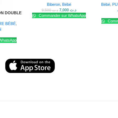
Biberon
,
Bébé
Bébé
,
PU
7,000
د.ت
9,500
د.ت
ON DOUBLE
Commander sur WhatsApp
Comma
RE BÉBÉ
,
N
WhatsApp