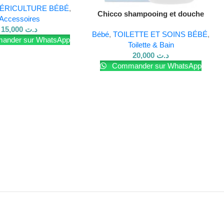
ÉRICULTURE BÉBÉ
,
Chicco shampooing et douche
Accessoires
natural sensation 200 ml
15,000
د.ت
Bébé
,
TOILETTE ET SOINS BÉBÉ
,
nder sur WhatsApp
Toilette & Bain
20,000
د.ت
Commander sur WhatsApp