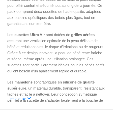
pour offrir confort et sécurité tout au long de la journée. Ce
pack comprend deux sucettes de haute qualité, adaptées
aux besoins spécifiques des bébés plus âgés, tout en
garantissant leur bien-être.
Les
sucettes Ultra Air
sont dotées de
grilles aérées
,
assurant une ventilation optimale de la peau délicate de
bébé et réduisant ainsi le risque d’irritations ou de rougeurs.
Grâce à ce design innovant, la peau de bébé reste fraîche
et sèche, même après une utilisation prolongée. Ces
sucettes sont particulièrement idéales pour les bébés actifs
qui ont besoin d’un apaisement rapide et durable.
Les
mamelons
sont fabriqués en
silicone de qualité
supérieure
, un matériau durable, transparent, résistant aux
taches et facile à nettoyer. Leur conception symétrique
Lire la suite
permet à la sucette de s’adapter facilement à la bouche de
bébé, tout en respectant son développement naturel.
L’
embout
est parfaitement conçu pour offrir une sensation