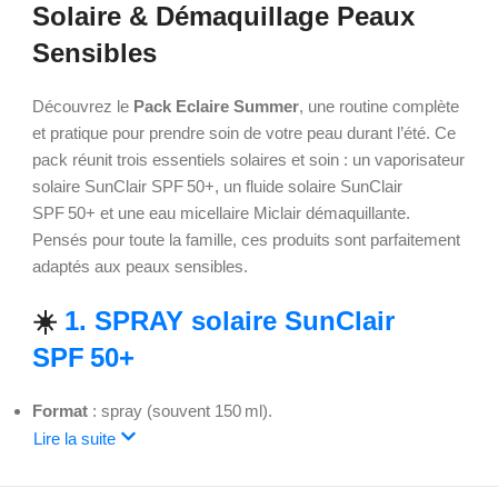
Solaire & Démaquillage Peaux
Sensibles
Découvrez le
Pack Eclaire Summer
, une routine complète
et pratique pour prendre soin de votre peau durant l’été. Ce
pack réunit trois essentiels solaires et soin : un vaporisateur
solaire SunClair SPF 50+, un fluide solaire SunClair
SPF 50+ et une eau micellaire Miclair démaquillante.
Pensés pour toute la famille, ces produits sont parfaitement
adaptés aux peaux sensibles.
☀️
1. SPRAY
solaire SunClair
SPF 50+
Format
: spray (souvent 150 ml).
Lire la suite
Protection
: très haute (SPF 50+), large spectre contre les
UVA et UVB, idéale pour enfants et adultes