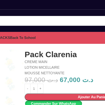
PACKS
Back To School
Pack Clarenia
CREME MAIN
LOTION MICELLAIRE
MOUSSE NETTOYANTE
97,000
د.ت
67,000
د.ت
Ajouter Au Pani
Commander Sur WhatsApp