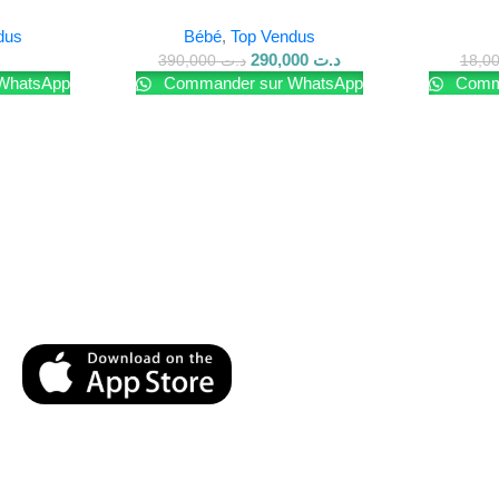
Chicco)
Rép
dus
Bébé
,
Top Vendus
290,000
د.ت
390,000
د.ت
WhatsApp
Commander sur WhatsApp
Comma