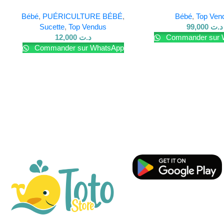
ROSE 4 M +
Bébé
,
PUÉRICULTURE BÉBÉ
,
Bébé
,
Top Ven
Sucette
,
Top Vendus
99,000
د.ت
12,000
د.ت
Commander sur 
Commander sur WhatsApp