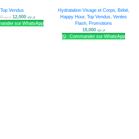
aratrice 100 ml
HYDRATANTE 50GR
Top Vendus
Hydratation Visage et Corps
,
Bébé
,
12,000
د.ت
Happy Hour
,
Top Vendus
,
Ventes
18,000
د.ت
nder sur WhatsApp
Flash
,
Promotions
18,000
د.ت
Commander sur WhatsApp