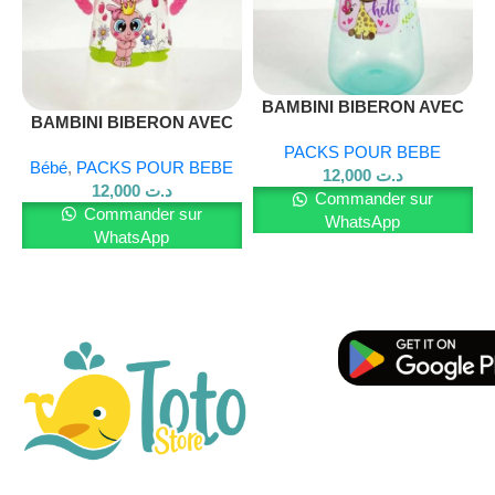
comme en déplacement.
Le
Pack Bébé Biolane
associe des produits de qualité pour
une routine de soin douce et efficace. Il garantit un bien-être
optimal à bébé tout en offrant une expérience pratique et
BAMBINI BIBERON AVEC
BAMBINI BIBERON AVEC
ANSES 270ML – 900
agréable aux parents.
ANSES 270ML – 901
PACKS POUR BEBE
Bébé
,
PACKS POUR BEBE
12,000
د.ت
Pour en savoir plus sur nos produits, visitez notre
site Web
12,000
د.ت
Commander sur
et rejoignez-nous sur
Facebook
.
Commander sur
WhatsApp
WhatsApp