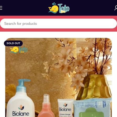
Home
»
Boutique
»
Pack Bébé Biolane
SOLD OUT