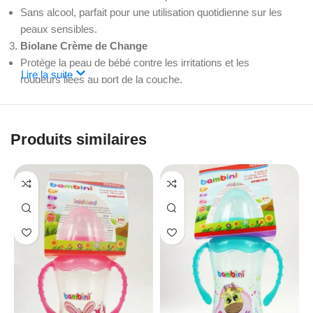
Sans alcool, parfait pour une utilisation quotidienne sur les
peaux sensibles.
Biolane Crème de Change
Protège la peau de bébé contre les irritations et les
Lire la suite
rougeurs liées au port de la couche.
Enrichie en panthénol pour une action apaisante et
réparatrice.
Mustela Lingettes Nettoyantes Apaisantes
Produits similaires
Lingettes ultra-douces, idéales pour nettoyer le visage, les
mains ou le siège de bébé.
Enrichies en perséose d’avocat et aloe vera pour apaiser et
hydrater.
Avantages du Pack Bébé Biolane :
Routine Complète
: Tous les indispensables pour nettoyer,
hydrater et protéger la peau de bébé.
Formules Douces
: Adaptées aux peaux sensibles et
hypoallergéniques.
Praticité
: Des formats pratiques, parfaits à la maison