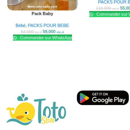
PACKS POUR 
110,000
د.ت
Pack Baby
Commander sur 
Bébé
,
PACKS POUR BEBE
59,000
د.ت
63,000
د.ت
Commander sur WhatsApp