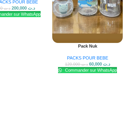
ACKS POUR BEBE
200,000
د.ت
250,000
د.ت
nder sur WhatsApp
Lire La Suite
Pack Nuk
PACKS POUR BEBE
60,000
د.ت
120,000
د.ت
Commander sur WhatsApp