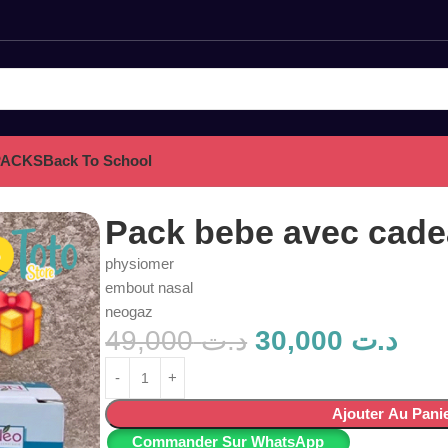
PACKS
Back To School
Pack bebe avec cad
physiomer
embout nasal
neogaz
49,000
د.ت
30,000
د.ت
Ajouter Au Pani
Commander Sur WhatsApp