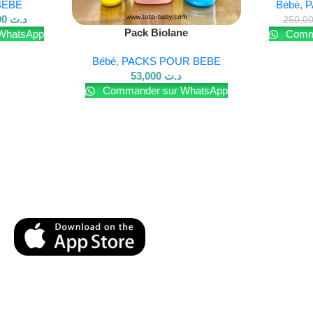
BEBE
Bébé
,
P
55,000
د.ت
Lire La Suite
Pack Biolane
WhatsApp
Comma
Bébé
,
PACKS POUR BEBE
53,000
د.ت
Commander sur WhatsApp