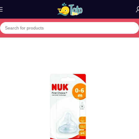
Home
»
Boutique
»
NUK tetine 1er age first choice