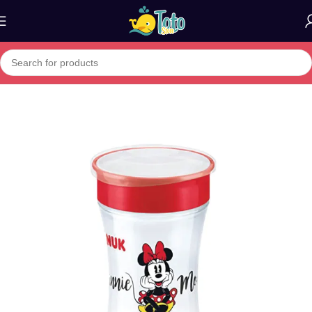
Home
»
Boutique
»
NUK magic cup First Choice Disney 230ML